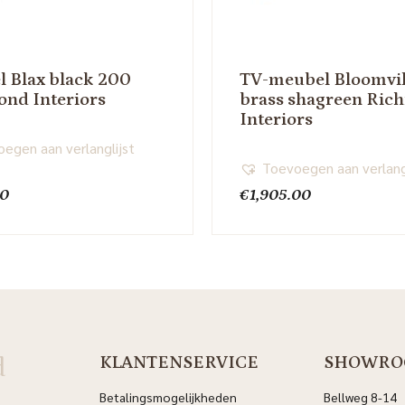
el Blax black 200
TV-meubel Bloomvil
nd Interiors
brass shagreen Ri
Interiors
egen aan verlanglijst
Toevoegen aan verlang
00
€
1,905.00
d
KLANTENSERVICE
SHOWRO
Betalingsmogelijkheden
Bellweg 8-14