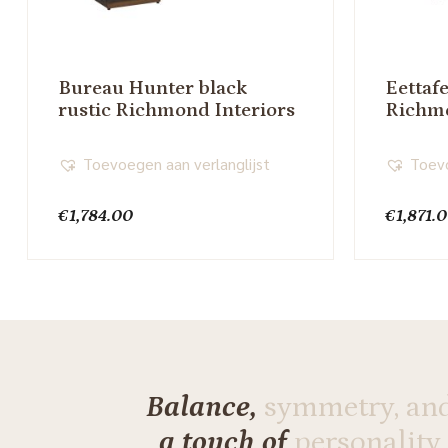
Bureau Hunter black
Eettaf
rustic Richmond Interiors
Richmo
Toevoegen aan verlanglijst
Toevo
€
1,784.00
€
1,871.
Balance,
symmetry, an
a touch of
personality