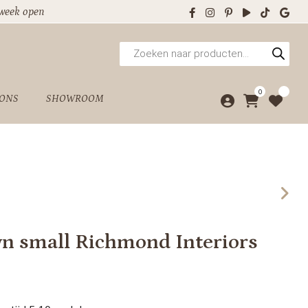
 week open
Producten
zoeken
0
 ONS
SHOWROOM
wn small Richmond Interiors