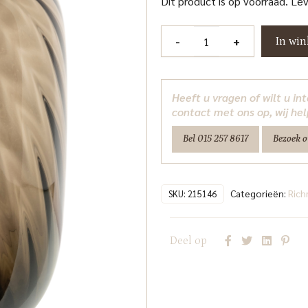
Dit product is op voorraad. Le
Vaas
-
+
In wi
Elora
brown
small
Heeft u vragen of wilt u i
Richmond
contact met ons op, wij hel
Interiors
Bel 015 257 8617
Bezoek 
aantal
Categorieën:
Ric
SKU:
215146
Deel op