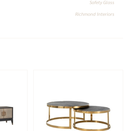
Safety Glass
Richmond Interiors