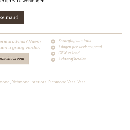
vertijd 5-10 werkdagen
nkelmand
nterieuradvies? Neem
Bezorging aan huis
pen u graag verder.
7 dagen per week geopend
CBW erkend
onze showroom
Achteraf betalen
hmond
,
Richmond Interiors
,
Richmond Vaas
,
Vaas