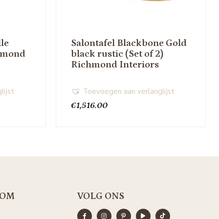
le
Salontafel Blackbone Gold
chmond
black rustic (Set of 2)
Richmond Interiors
lijst
Toevoegen aan verlanglijst
€
1,516.00
OM
VOLG ONS