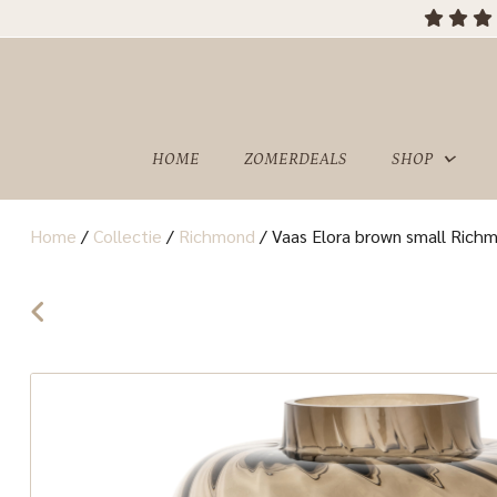
HOME
ZOMERDEALS
SHOP
Home
/
Collectie
/
Richmond
/
Vaas Elora brown small Richm
OVER
SHOWROOM
ONS