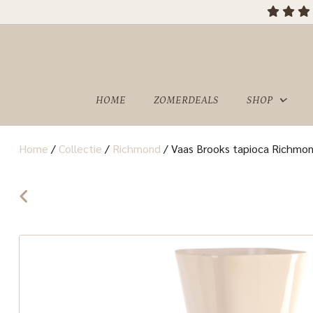
HOME
ZOMERDEALS
SHOP
Home
/
Collectie
/
Richmond
/
Vaas Brooks tapioca Richmond
OVER
SHOWROOM
ONS