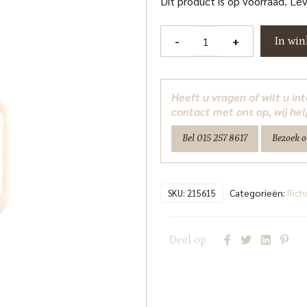
Dit product is op voorraad. Le
Vaas
-
+
In wi
Brooks
tapioca
Richmond
Heeft u vragen of wilt u i
Interiors
contact met ons op, wij hel
aantal
Bel 015 257 8617
Bezoek 
Categorieën:
Ric
SKU:
215615
Deel op