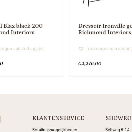
el Blax black 200
Dressoir Ironville g
nd Interiors
Richmond Interiors
egen aan verlanglijst
Toevoegen aan verlang
00
€
2,276.00
d
KLANTENSERVICE
SHOWRO
Betalingsmogelijkheden
Bellweg 8-14