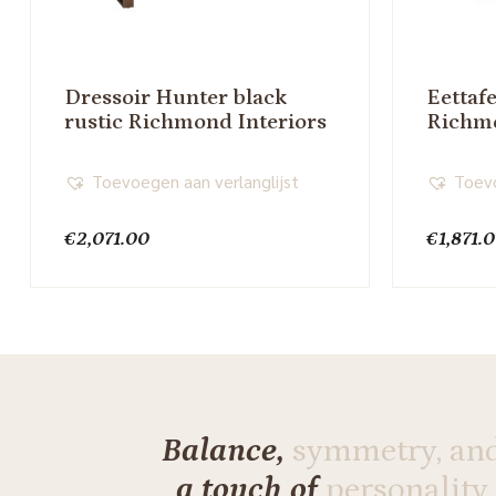
Dressoir Hunter black
Eettaf
rustic Richmond Interiors
Richmo
Toevoegen aan verlanglijst
Toevo
€
2,071.00
€
1,871.
Balance,
symmetry, an
a touch of
personality