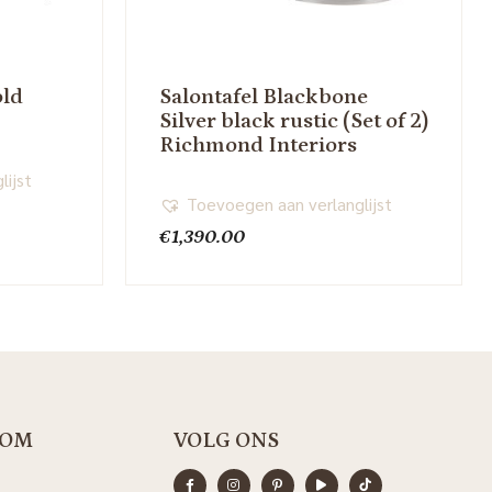
old
Salontafel Blackbone
Silver black rustic (Set of 2)
Richmond Interiors
lijst
Toevoegen aan verlanglijst
€
1,390.00
OM
VOLG ONS