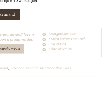
vertijd 5-10 werkdagen
nkelmand
nterieuradvies? Neem
Bezorging aan huis
pen u graag verder.
7 dagen per week geopend
CBW erkend
onze showroom
Achteraf betalen
hmond
,
Richmond Interiors
,
Richmond Vaas
,
Vaas