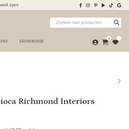
 week open
Producten
zoeken
0
 ONS
SHOWROOM
pioca Richmond Interiors