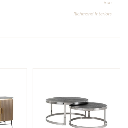
iron
Richmond Interiors