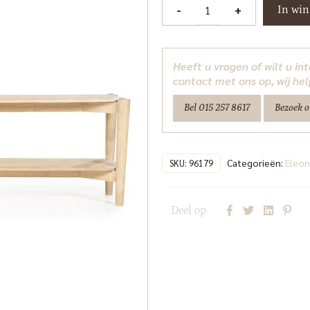
TV-
-
+
In wi
meubel
Selbu
Eleonora
Heeft u vragen of wilt u i
aantal
contact met ons op, wij hel
Bel 015 257 8617
Bezoek 
Categorieën:
Eleon
SKU:
96179
Deel op