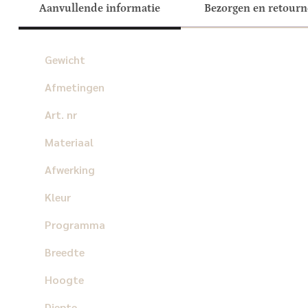
Aanvullende informatie
Bezorgen en retour
Gewicht
Afmetingen
Art. nr
Materiaal
Afwerking
Kleur
Programma
Breedte
Hoogte
Diepte