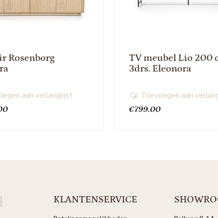
ir Rosenborg
TV meubel Lio 200 
ra
3drs. Eleonora
egen aan verlanglijst
Toevoegen aan verlang
00
€
799.00
d
KLANTENSERVICE
SHOWR