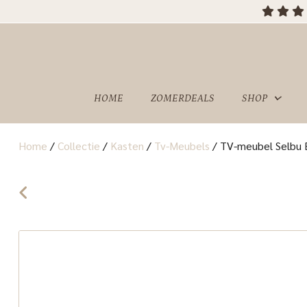
HOME
ZOMERDEALS
SHOP
Home
/
Collectie
/
Kasten
/
Tv-Meubels
/
TV-meubel Selbu 
OVER
SHOWROOM
ONS