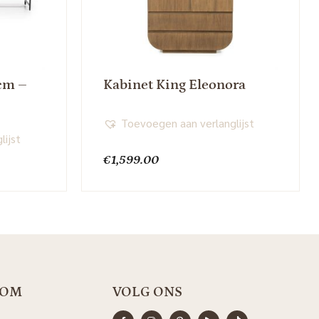
cm –
Kabinet King Eleonora
Toevoegen aan verlanglijst
lijst
€
1,599.00
OOM
VOLG ONS