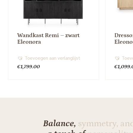
Wandkast Remi – zwart
Dresso
Eleonora
Eleono
Toevoegen aan verlanglijst
Toevo
€
1,799.00
€
1,099.
Balance,
symmetry, an