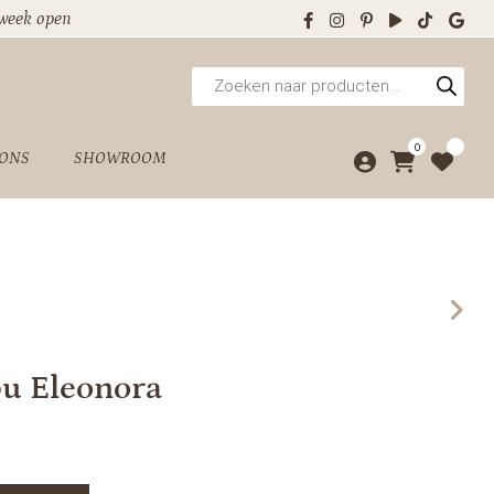
 week open
Producten
zoeken
0
 ONS
SHOWROOM
u Eleonora