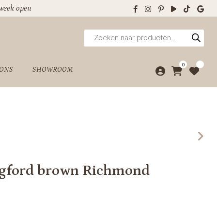
 week open
Producten
zoeken
0
 ONS
SHOWROOM
gford brown Richmond