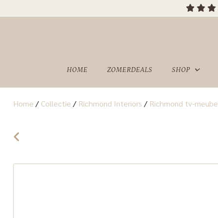
HOME
ZOMERDEALS
SHOP
Home
/
Collectie
/
Richmond Interiors
/
Richmond tv-meube
OVER
SHOWROOM
ONS