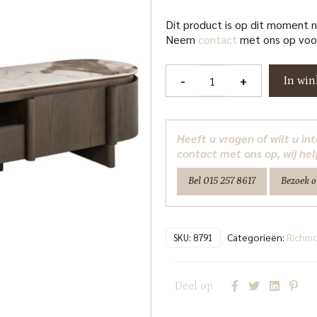
Dit product is op dit moment 
Neem
contact
met ons op voor
TV-
-
+
In wi
meubel
Langford
brown
Heeft u vragen of wilt u i
Richmond
contact met ons op, wij hel
Interiors
Bel 015 257 8617
Bezoek 
aantal
Categorieën:
Richm
SKU:
8791
Deel op