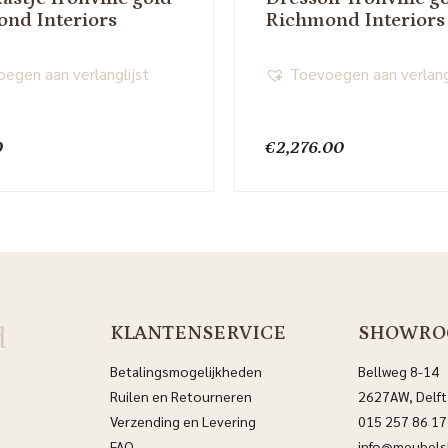
nd Interiors
Richmond Interiors
egen aan verlanglijst
Toevoegen aan verlang
0
€
2,276.00
d
KLANTENSERVICE
SHOWRO
Betalingsmogelijkheden
Bellweg 8-14
Ruilen en Retourneren
2627AW, Delft
Verzending en Levering
015 257 86 17
FAQ
info@meubelsl