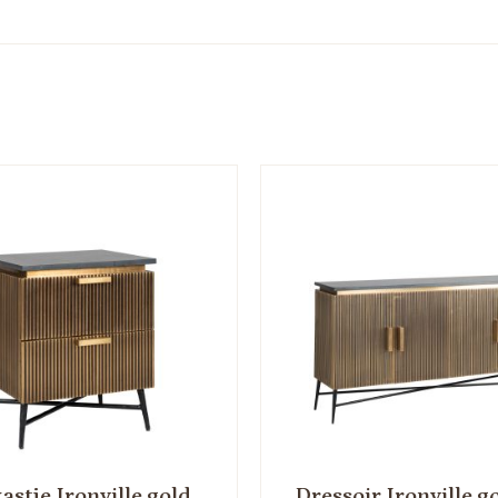
astje Ironville gold
Dressoir Ironville g