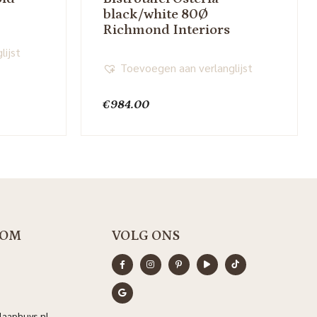
black/white 80Ø
Richmond Interiors
lijst
Toevoegen aan verlanglijst
€
984.00
OM
VOLG ONS
aaphuys.nl