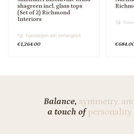
shagreen incl. glass tops
Richmo
(Set of 2) Richmond
Interiors
Toevo
Toevoegen aan verlanglijst
€
1,264.00
€
684.0
Balance,
symmetry, an
a touch of
personality