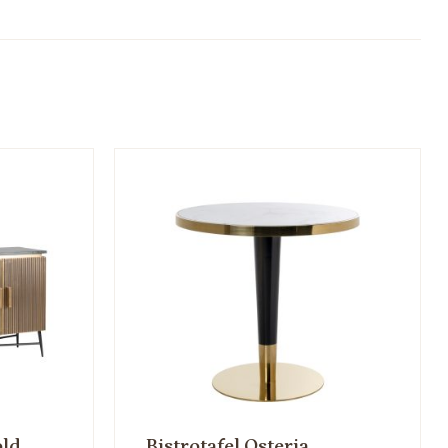
old
Bistrotafel Osteria