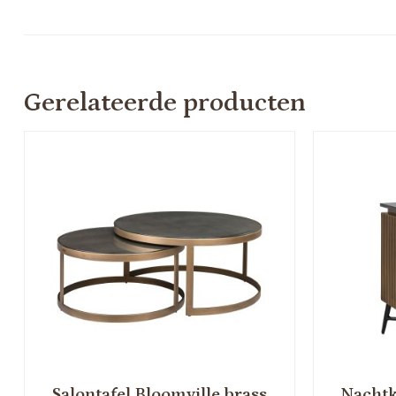
Gerelateerde producten
Salontafel Bloomville brass
Nachtk