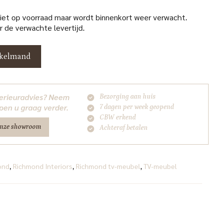
niet op voorraad maar wordt binnenkort weer verwacht.
 de verwachte levertijd.
nkelmand
nterieuradvies? Neem
Bezorging aan huis
pen u graag verder.
7 dagen per week geopend
CBW erkend
onze showroom
Achteraf betalen
ond
,
Richmond Interiors
,
Richmond tv-meubel
,
TV-meubel