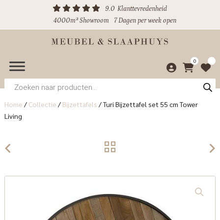
9.0
Klanttevredenheid
4000m² Showroom
7 Dagen per week open
0
Producten
zoeken
Home
/
Collectie
/
Bijzettafels
/
Turi Bijzettafel set 55 cm Tower
Living