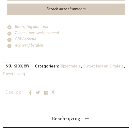
Bezoek onze showroom
Bezorging aan huis
7 dagen per week geopend
CBW erkend
Achteraf betalen
Categorieën:
Bijzettafels
,
Outlet kasten & tafels
,
SKU:
SI 0018W
Tower Living
Deel op
Beschrijving