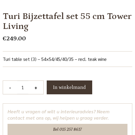
Turi Bijzettafel set 55 cm Tower
Living
€
249.00
Turi table set (3) – 54×54/45/40/35 – recl. teak wine
Turi
-
+
In winkelmand
Bijzettafel
set
55
Heeft u vragen of wilt u interieuradvies? Neem
cm
contact met ons op, wij helpen u graag verder.
Tower
Living
Bel 015 257 8617
aantal