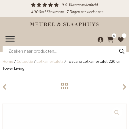
9.0
Klanttevredenheid
4000m² Showroom
7 Dagen per week open
0
Producten
zoeken
Home
/
Collectie
/
Eetkamertafels
/
Toscana Eetkamertafel 220 cm
Tower Living