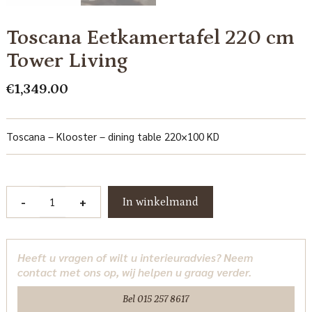
Toscana Eetkamertafel 220 cm
Tower Living
€
1,349.00
Toscana – Klooster – dining table 220×100 KD
Toscana
-
+
In winkelmand
Eetkamertafel
220
cm
Heeft u vragen of wilt u interieuradvies? Neem
Tower
contact met ons op, wij helpen u graag verder.
Living
aantal
Bel 015 257 8617