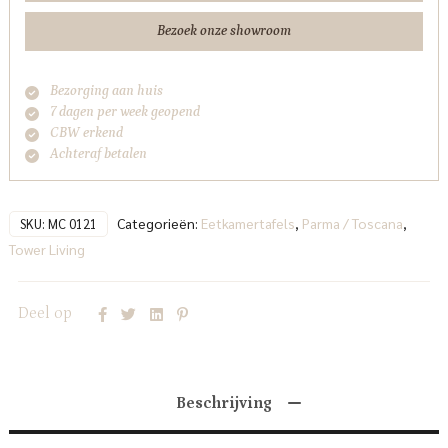
Bezoek onze showroom
Bezorging aan huis
7 dagen per week geopend
CBW erkend
Achteraf betalen
Categorieën:
Eetkamertafels
,
Parma / Toscana
,
SKU:
MC 0121
Tower Living
Deel op
Beschrijving