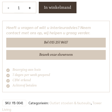
Toro
-
+
In winkelmand
Bankje
185
-
Heeft u vragen of wilt u interieuradvies? Neem
Cabo
contact met ons op, wij helpen u graag verder.
387
Taupe
Bel 015 257 8617
Tower
Living
Bezoek onze showroom
aantal
Bezorging aan huis
7 dagen per week geopend
CBW erkend
Achteraf betalen
Categorieën:
Outlet stoelen & fauteuils
,
Tower
SKU:
YB 0041
Living