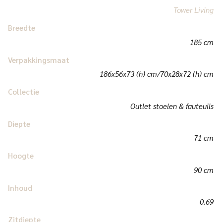
Tower Living
Breedte
185 cm
Verpakkingsmaat
186x56x73 (h) cm/70x28x72 (h) cm
Collectie
Outlet stoelen & fauteuils
Diepte
71 cm
Hoogte
90 cm
Inhoud
0.69
Zitdiepte