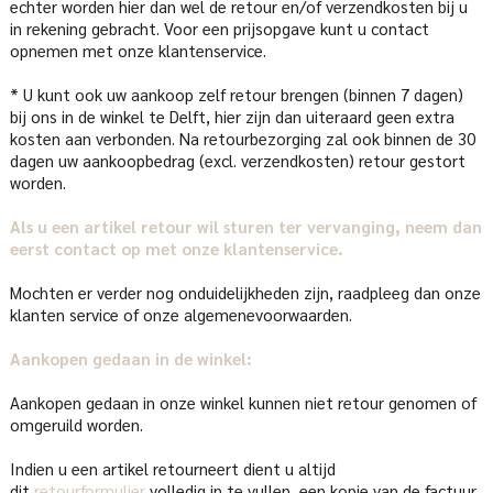
echter worden hier dan wel de retour en/of verzendkosten bij u
in rekening gebracht. Voor een prijsopgave kunt u contact
opnemen met onze klantenservice.
* U kunt ook uw aankoop zelf retour brengen (binnen 7 dagen)
bij ons in de winkel te Delft, hier zijn dan uiteraard geen extra
kosten aan verbonden. Na retourbezorging zal ook binnen de 30
dagen uw aankoopbedrag (excl. verzendkosten) retour gestort
worden.
Als u een artikel retour wil sturen ter vervanging, neem dan
eerst contact op met onze klantenservice.
Mochten er verder nog onduidelijkheden zijn, raadpleeg dan onze
klanten service of onze algemenevoorwaarden.
Aankopen gedaan in de winkel:
Aankopen gedaan in onze winkel kunnen niet retour genomen of
omgeruild worden.
Indien u een artikel retourneert dient u altijd
dit
retourformulier
volledig in te vullen, een kopie van de factuur