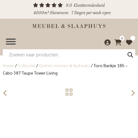
9.0
Klanttevredenheid
4000m² Showroom
7 Dagen per week open
0
Producten
zoeken
Home
/
Collectie
/
Outlet stoelen & fauteuils
/
Toro Bankje 185 –
Cabo 387 Taupe Tower Living