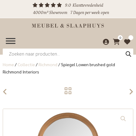
9.0
Klanttevredenheid
4000m² Showroom
7 Dagen per week open
0
Producten
zoeken
Home
/
Collectie
/
Richmond
/
Spiegel Lowen brushed gold
Richmond Interiors