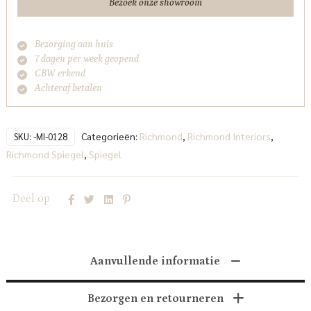
Bezoek onze showroom
Bezorging aan huis
7 dagen per week geopend
CBW erkend
Achteraf betalen
Categorieën:
Richmond
,
Richmond Interiors
,
SKU:
-MI-0128
Richmond Spiegel
,
Spiegel
Deel op
Aanvullende informatie
Bezorgen en retourneren