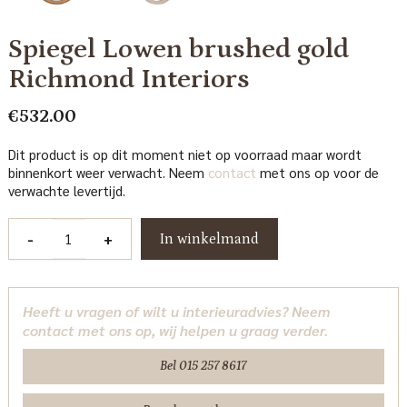
Spiegel Lowen brushed gold
Richmond Interiors
€
532.00
Dit product is op dit moment niet op voorraad maar wordt
binnenkort weer verwacht. Neem
contact
met ons op voor de
verwachte levertijd.
Spiegel
-
+
In winkelmand
Lowen
brushed
gold
Heeft u vragen of wilt u interieuradvies? Neem
Richmond
contact met ons op, wij helpen u graag verder.
Interiors
aantal
Bel 015 257 8617