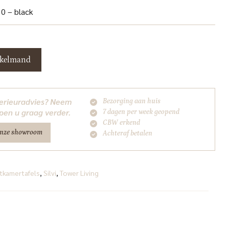
30 – black
nkelmand
nterieuradvies? Neem
Bezorging aan huis
pen u graag verder.
7 dagen per week geopend
CBW erkend
onze showroom
Achteraf betalen
tkamertafels
,
Silvi
,
Tower Living