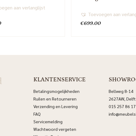
egen aan verlanglijst
Toevoegen aan verlang
0
€
699.00
d
KLANTENSERVICE
SHOWR
Betalingsmogelijkheden
Bellweg 8-14
Ruilen en Retourneren
2627AW, Delft
Verzending en Levering
015 257 86 17
FAQ
info@meubelsl
Servicemelding
Wachtwoord vergeten