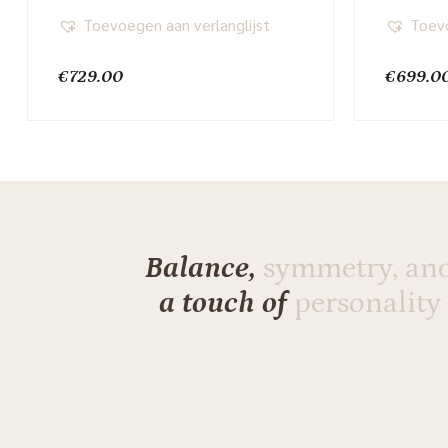
Toevoegen aan verlanglijst
Toevo
€
729.00
€
699.0
Balance,
symmetry, an
a touch of
personality