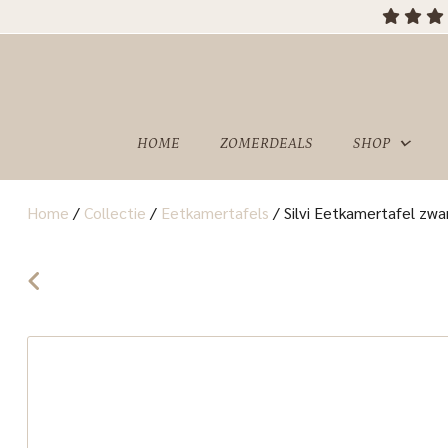
OVER
SHOWROOM
ONS
HOME
ZOMERDEALS
SHOP
Home
/
Collectie
/
Eetkamertafels
/
Silvi Eetkamertafel zwa