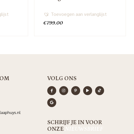
lijst
Toevoegen aan verlanglijst
€
799.00
OOM
VOLG ONS
aaphuys.nl
SCHRIJF JE IN VOOR
ONZE
NIEUWSBRIEF