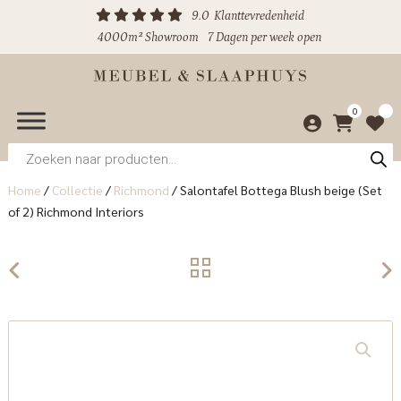
9.0
Klanttevredenheid
4000m² Showroom
7 Dagen per week open
0
Producten
zoeken
Home
/
Collectie
/
Richmond
/
Salontafel Bottega Blush beige (Set
of 2) Richmond Interiors