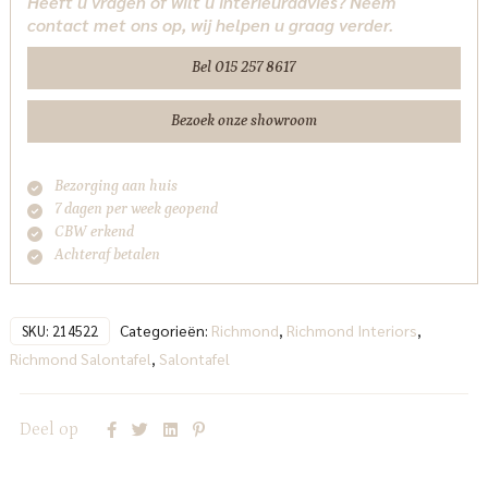
Heeft u vragen of wilt u interieuradvies? Neem
(Set
contact met ons op, wij helpen u graag verder.
of
2)
Bel 015 257 8617
Richmond
Interiors
Bezoek onze showroom
aantal
Bezorging aan huis
7 dagen per week geopend
CBW erkend
Achteraf betalen
Categorieën:
Richmond
,
Richmond Interiors
,
SKU:
214522
Richmond Salontafel
,
Salontafel
Deel op