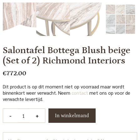
Salontafel Bottega Blush beige
(Set of 2) Richmond Interiors
€
772.00
Dit product is op dit moment niet op voorraad maar wordt
binnenkort weer verwacht. Neem
contact
met ons op voor de
verwachte levertijd.
Salontafel
-
+
In winkelmand
Bottega
Blush
beige