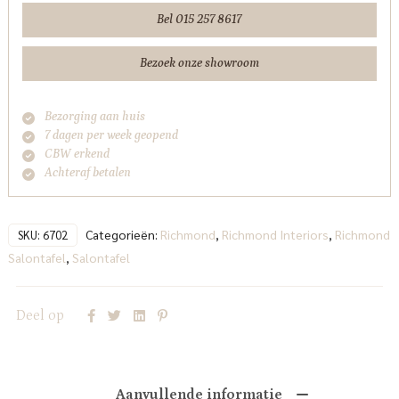
Bel 015 257 8617
Bezoek onze showroom
Bezorging aan huis
7 dagen per week geopend
CBW erkend
Achteraf betalen
Categorieën:
Richmond
,
Richmond Interiors
,
Richmond
SKU:
6702
Salontafel
,
Salontafel
Deel op
Aanvullende informatie