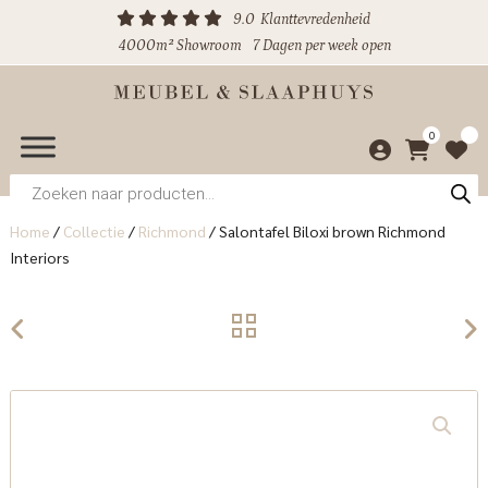
9.0
Klanttevredenheid
4000m² Showroom
7 Dagen per week open
0
Producten
zoeken
Home
/
Collectie
/
Richmond
/
Salontafel Biloxi brown Richmond
Interiors