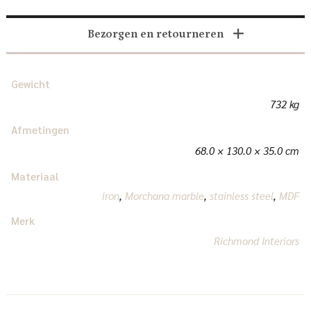
Bezorgen en retourneren
Gewicht
732 kg
Afmetingen
68.0 × 130.0 × 35.0 cm
Materiaal
iron
,
Morchana marble
,
stainless steel
,
MDF
Merk
Richmond Interiors