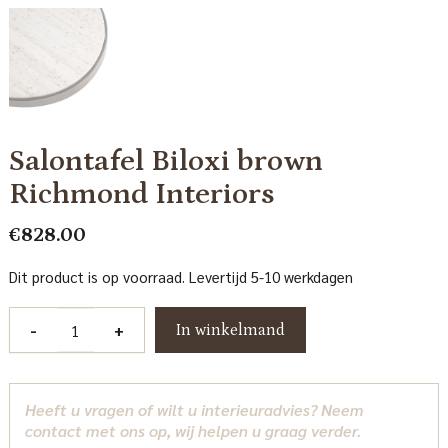
Salontafel Biloxi brown
Richmond Interiors
€
828.00
Dit product is op voorraad. Levertijd 5-10 werkdagen
Salontafel
-
+
In winkelmand
Biloxi
brown
Richmond
Heeft u vragen of wilt u interieuradvies? Neem
Interiors
contact met ons op, wij helpen u graag verder.
aantal