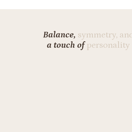
Balance,
symmetry, an
a touch of
personality