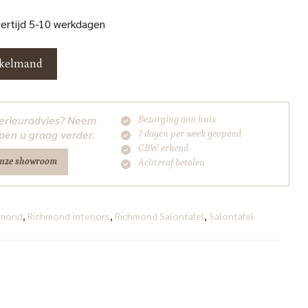
vertijd 5-10 werkdagen
nkelmand
nterieuradvies? Neem
Bezorging aan huis
pen u graag verder.
7 dagen per week geopend
CBW erkend
onze showroom
Achteraf betalen
hmond
,
Richmond Interiors
,
Richmond Salontafel
,
Salontafel