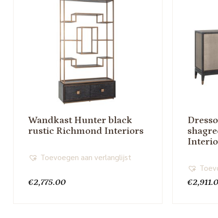
Wandkast Hunter black
Dresso
rustic Richmond Interiors
shagr
Interi
Toevoegen aan verlanglijst
Toevo
€
2,775.00
€
2,911.