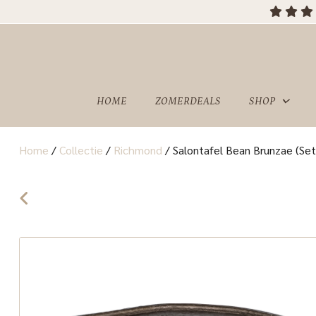
HOME
ZOMERDEALS
SHOP
Home
/
Collectie
/
Richmond
/
Salontafel Bean Brunzae (Set
OVER
SHOWROOM
ONS