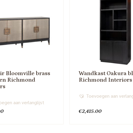
ir Bloomville brass
Wandkast Oakura b
een Richmond
Richmond Interiors
ors
Toevoegen aan verlang
egen aan verlanglijst
00
€
2,415.00