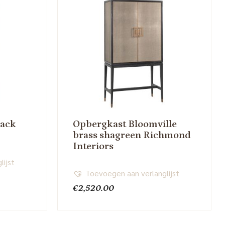
lack
Opbergkast Bloomville
brass shagreen Richmond
Interiors
lijst
Toevoegen aan verlanglijst
€
2,520.00