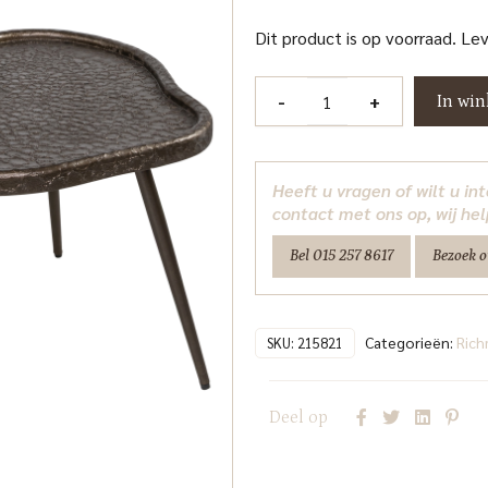
Dit product is op voorraad. Le
Salontafel
-
+
In wi
Bean
Brunzae
(Set
Heeft u vragen of wilt u i
of
contact met ons op, wij hel
2)
Bel 015 257 8617
Bezoek 
Richmond
Interiors
aantal
Categorieën:
Ric
SKU:
215821
Deel op