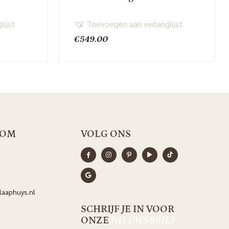
lijst
Toevoegen aan verlanglijst
€
549.00
OOM
VOLG ONS
aaphuys.nl
SCHRIJF JE IN VOOR
ONZE
NIEUWSBRIEF