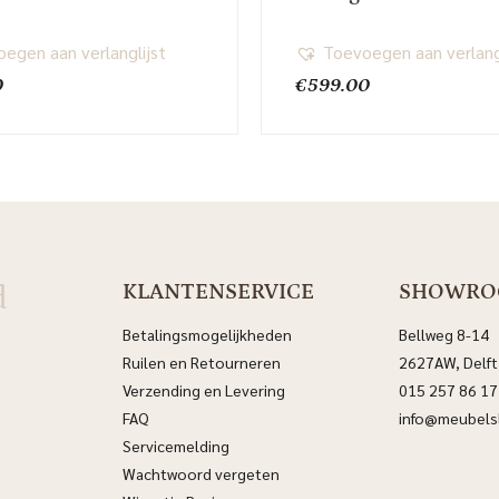
egen aan verlanglijst
Toevoegen aan verlang
0
€
599.00
d
KLANTENSERVICE
SHOWR
Betalingsmogelijkheden
Bellweg 8-14
Ruilen en Retourneren
2627AW, Delft
Verzending en Levering
015 257 86 17
FAQ
info@meubelsl
Servicemelding
Wachtwoord vergeten