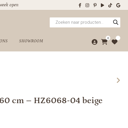
 week open
Producten
zoeken
0
 ONS
SHOWROOM
160 cm – HZ6068-04 beige