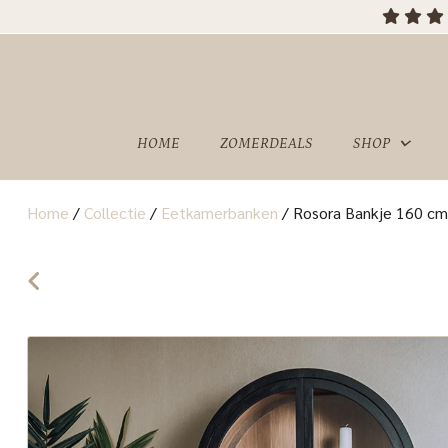
OVER
SHOWROOM
ONS
HOME
ZOMERDEALS
SHOP
Home
/
Collectie
/
Eetkamerbanken
/
Rosora Bankje 160 cm