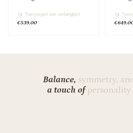
Toevoegen aan verlanglijst
Toevo
€
539.00
€
649.0
Balance,
symmetry, an
a touch of
personality