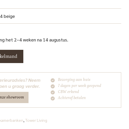
4 beige
ang het 2–4 weken na 14 augustus.
nkelmand
nterieuradvies? Neem
Bezorging aan huis
pen u graag verder.
7 dagen per week geopend
CBW erkend
onze showroom
Achteraf betalen
kamerbanken
,
Tower Living