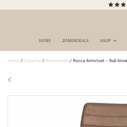
OVER
SHOWROOM
ONS
HOME
ZOMERDEALS
SHOP
Home
/
Collectie
/
Armstoelen
/
Rocca Armstoel – Bull brow