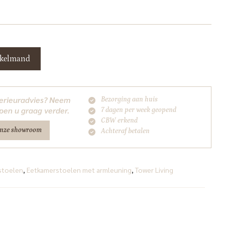
nkelmand
nterieuradvies? Neem
Bezorging aan huis
pen u graag verder.
7 dagen per week geopend
CBW erkend
onze showroom
Achteraf betalen
stoelen
,
Eetkamerstoelen met armleuning
,
Tower Living