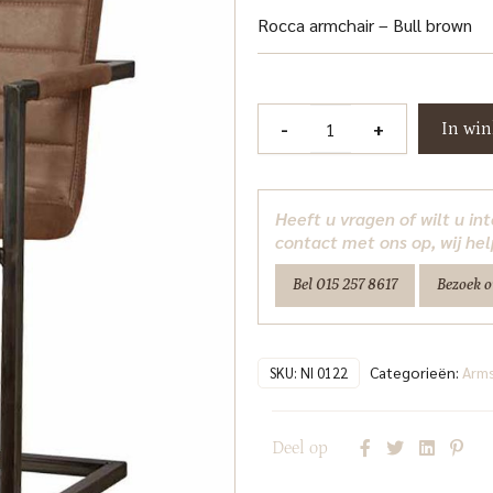
Rocca armchair – Bull brown
Rocca
-
+
In wi
Armstoel
-
Bull
Heeft u vragen of wilt u i
brown
contact met ons op, wij hel
Tower
Bel 015 257 8617
Bezoek 
Living
aantal
Categorieën:
Arm
SKU:
NI 0122
Deel op