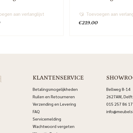
egen aan verlanglijst
Toevoegen aan verlang
0
€
219.00
d
KLANTENSERVICE
SHOWR
Betalingsmogelijkheden
Bellweg 8-14
Ruilen en Retourneren
2627AW, Delft
Verzending en Levering
015 257 86 17
FAQ
info@meubelsl
Servicemelding
Wachtwoord vergeten