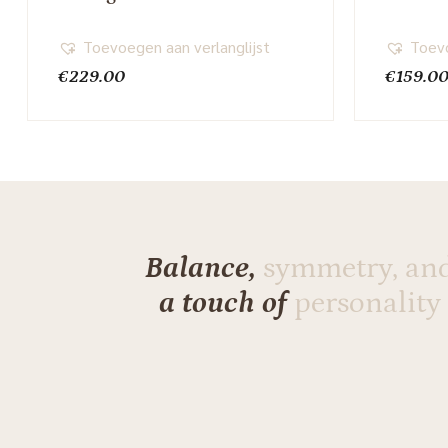
Toevoegen aan verlanglijst
Toevo
€
229.00
€
159.0
Balance,
symmetry, an
a touch of
personality