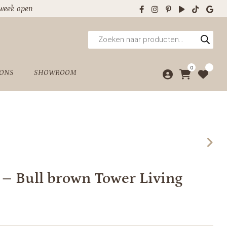
 week open
Producten
zoeken
0
 ONS
SHOWROOM
 – Bull brown Tower Living