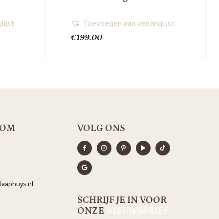
lijst
Toevoegen aan verlanglijst
€
199.00
OOM
VOLG ONS
aaphuys.nl
SCHRIJF JE IN VOOR
ONZE
NIEUWSBRIEF