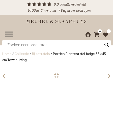
9.0
Klanttevredenheid
4000m² Showroom
7 Dagen per week open
0
Producten
zoeken
Home
/
Collectie
/
Bijzettafels
/
Portico Plantentafel beige 35×45
cm Tower Living