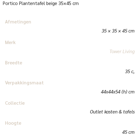
Portico Plantentafel beige 35×45 cm
Afmetingen
35 × 35 × 45 cm
Merk
Tower Living
Breedte
35 c,
Verpakkingsmaat
44x44x54 (h) cm
Collectie
Outlet kasten & tafels
Hoogte
45 cm