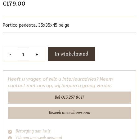
€
179.00
Portico pedestal 35x35x45 beige
Portico
-
+
In winkelmand
Plantentafel
beige
35x45
Heeft u vragen of wilt u interieuradvies? Neem
cm
contact met ons op, wij helpen u graag verder.
Tower
Living
Bel 015 257 8617
aantal
Bezoek onze showroom
Bezorging aan huis
7 dagen per week geopend