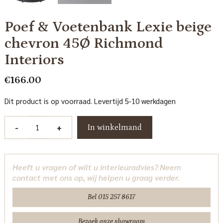
Poef & Voetenbank Lexie beige
chevron 45Ø Richmond
Interiors
€
166.00
Dit product is op voorraad. Levertijd 5-10 werkdagen
Poef
-
+
In winkelmand
&
Voetenbank
Lexie
Heeft u vragen of wilt u interieuradvies? Neem
beige
contact met ons op, wij helpen u graag verder.
chevron
45Ø
Bel 015 257 8617
Richmond
Interiors
Bezoek onze showroom