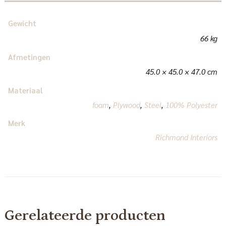
Gewicht
66 kg
Afmetingen
45.0 × 45.0 × 47.0 cm
Materiaal
foam
,
Plywood
,
Steel
,
100% Polyester
Merk
Richmond Interiors
Gerelateerde producten