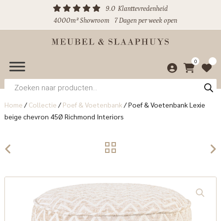
9.0
Klanttevredenheid
4000m² Showroom
7 Dagen per week open
0
Producten
zoeken
Home
/
Collectie
/
Poef & Voetenbank
/
Poef & Voetenbank Lexie
beige chevron 45Ø Richmond Interiors