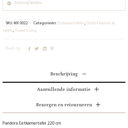
Achteraf betalen
Categorieën:
Eetkamertafels
,
Outlet kasten &
SKU:
MX 0022
tafels
,
Tower Living
Deel op
Beschrijving
Aanvullende informatie
Bezorgen en retourneren
Pandora Eetkamertafel 220 cm