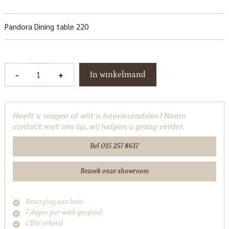
Pandora Dining table 220
Pandora
-
+
In winkelmand
Eetkamertafel
220
cm
Heeft u vragen of wilt u interieuradvies? Neem
Tower
contact met ons op, wij helpen u graag verder.
Living
aantal
Bel 015 257 8617
Bezoek onze showroom
Bezorging aan huis
7 dagen per week geopend
CBW erkend