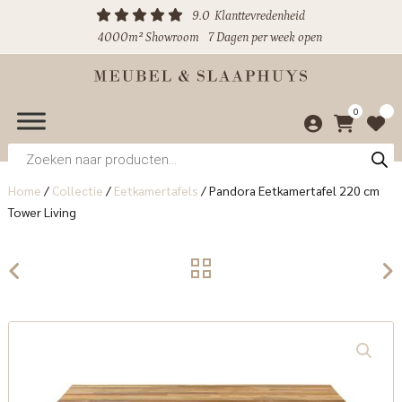
9.0
Klanttevredenheid
4000m² Showroom
7 Dagen per week open
0
Producten
zoeken
Home
/
Collectie
/
Eetkamertafels
/
Pandora Eetkamertafel 220 cm
Tower Living