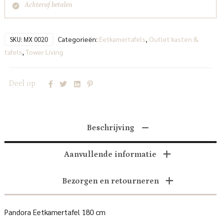
Achteraf betalen
Categorieën:
Eetkamertafels
,
Outlet kasten &
SKU:
MX 0020
tafels
,
Tower Living
Deel op
Beschrijving
Aanvullende informatie
Bezorgen en retourneren
Pandora Eetkamertafel 180 cm