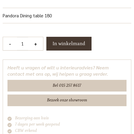
Pandora Dining table 180
Pandora
-
+
In winkelmand
Eetkamertafel
180
cm
Heeft u vragen of wilt u interieuradvies? Neem
Tower
contact met ons op, wij helpen u graag verder.
Living
aantal
Bel 015 257 8617
Bezoek onze showroom
Bezorging aan huis
7 dagen per week geopend
CBW erkend