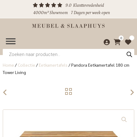
9.0
Klanttevredenheid
4000m² Showroom
7 Dagen per week open
0
Producten
zoeken
Home
/
Collectie
/
Eetkamertafels
/
Pandora Eetkamertafel 180 cm
Tower Living