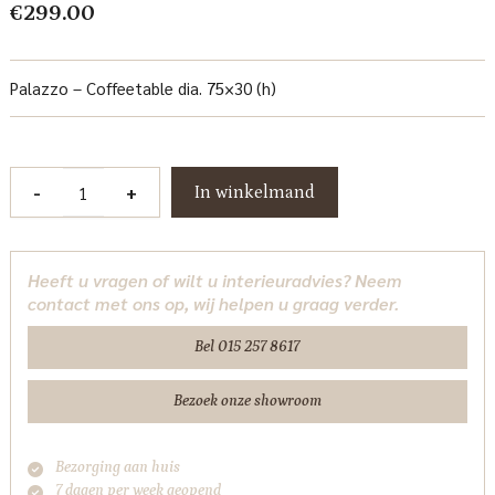
€
299.00
Palazzo – Coffeetable dia. 75×30 (h)
Palazzo
-
+
In winkelmand
Salontafel
rond
75
Heeft u vragen of wilt u interieuradvies? Neem
cm
contact met ons op, wij helpen u graag verder.
Tower
Living
Bel 015 257 8617
aantal
Bezoek onze showroom
Bezorging aan huis
7 dagen per week geopend