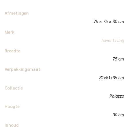
Afmetingen
75 × 75 × 30 cm
Merk
Tower Living
Breedte
75 cm
Verpakkingsmaat
81x81x35 cm
Collectie
Palazzo
Hoogte
30 cm
Inhoud