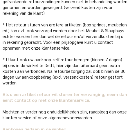
gefrankeerde retourzendingen kunnen niet in behandeling worden
genomen en worden geweigerd. (verzend kosten zijn voor
rekening van de klant)
* Het retour sturen van grotere artikelen (box springs, meubelen
ed.) kan evt. ook verzorgd worden door het Meubel & Slaaphuys
echter worden hier dan wel de retour en/of verzendkosten bij u
in rekening gebracht. Voor een prijsopgave kunt u contact
opnemen met onze klantenservice.
* U kunt ook uw aankoop zelf retour brengen (binnen 7 dagen)
bij ons in de winkel te Delft, hier zijn dan uiteraard geen extra
kosten aan verbonden. Na retourbezorging zal ook binnen de 30
dagen uw aankoopbedrag (excl. verzendkosten) retour gestort
worden.
Als u een artikel retour wil sturen ter vervanging, neem dan
eerst contact op met onze klantenservice.
Mochten er verder nog onduidelijkheden zijn, raadpleeg dan onze
klanten service of onze algemenevoorwaarden.
Aankopen gedaan in de winkel: