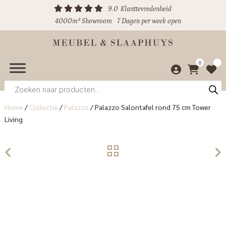
9.0
Klanttevredenheid
4000m² Showroom
7 Dagen per week open
0
Producten
zoeken
Home
/
Collectie
/
Palazzo
/
Palazzo Salontafel rond 75 cm Tower
Living