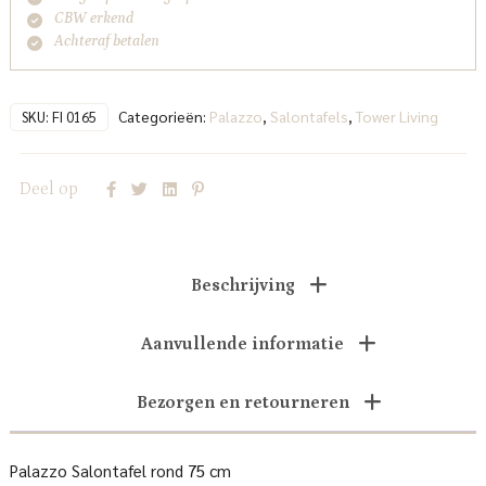
CBW erkend
Achteraf betalen
Categorieën:
Palazzo
,
Salontafels
,
Tower Living
SKU:
FI 0165
Deel op
Beschrijving
Aanvullende informatie
Bezorgen en retourneren
Palazzo Salontafel rond 75 cm