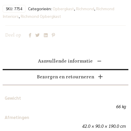
Categorieën:
Opbergkast
,
Richmond
,
Richmond
SKU:
7754
Interiors
,
Richmond Opbergkast
Deel op
Aanvullende informatie
Bezorgen en retourneren
Gewicht
66 kg
Afmetingen
42.0 × 90.0 × 190.0 cm