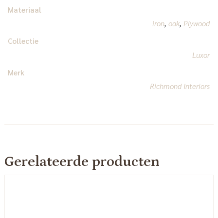
Materiaal
iron
,
oak
,
Plywood
Collectie
Luxor
Merk
Richmond Interiors
Gerelateerde producten