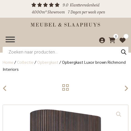
9.0
Klanttevredenheid
4000m² Showroom
7 Dagen per week open
0
Producten
zoeken
Home
/
Collectie
/
Opbergkast
/
Opbergkast Luxor brown Richmond
Interiors