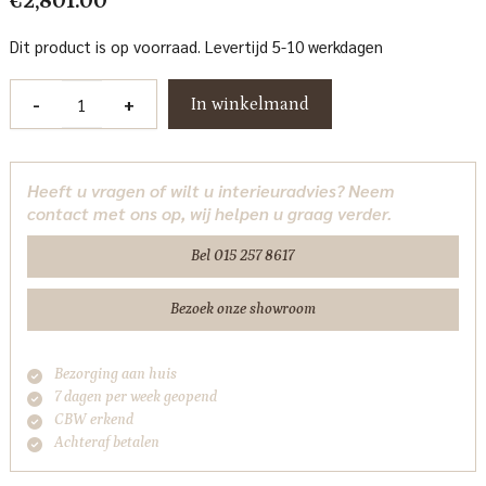
€
2,801.00
Dit product is op voorraad. Levertijd 5-10 werkdagen
Opbergkast
-
+
In winkelmand
Luxor
brown
Richmond
Heeft u vragen of wilt u interieuradvies? Neem
Interiors
contact met ons op, wij helpen u graag verder.
aantal
Bel 015 257 8617
Bezoek onze showroom
Bezorging aan huis
7 dagen per week geopend
CBW erkend
Achteraf betalen