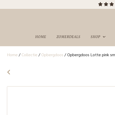
HOME
ZOMERDEALS
SHOP
Home
/
Collectie
/
Opbergdoos
/
Opbergdoos Lotte pink sma
OVER
SHOWROOM
ONS