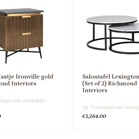
astje Ironville gold
Salontafel Lexingto
nd Interiors
(Set of 2) Richmond
Interiors
egen aan verlanglijst
Toevoegen aan verlang
0
€
1,264.00