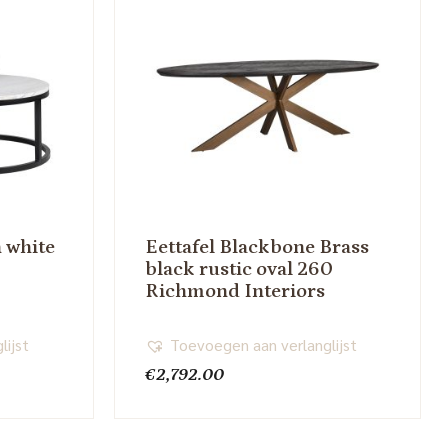
n white
Eettafel Blackbone Brass
black rustic oval 260
Richmond Interiors
lijst
Toevoegen aan verlanglijst
€
2,792.00