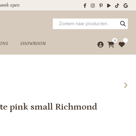
 week open
Producten
zoeken
0
 ONS
SHOWROOM
te pink small Richmond