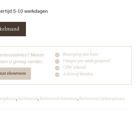
vertijd 5-10 werkdagen
nkelmand
nterieuradvies? Neem
Bezorging aan huis
pen u graag verder.
7 dagen per week geopend
CBW erkend
onze showroom
Achteraf betalen
ergdoos
,
Richmond
,
Richmond Interiors
,
Richmond Opbergdoos