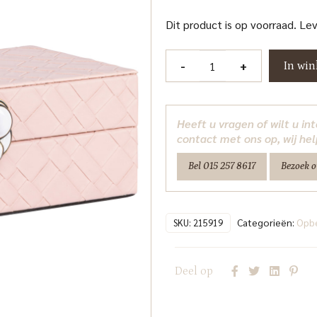
Dit product is op voorraad. Le
Opbergdoos
-
+
In wi
Lotte
pink
small
Heeft u vragen of wilt u i
Richmond
contact met ons op, wij hel
Interiors
Bel 015 257 8617
Bezoek 
aantal
Categorieën:
Opb
SKU:
215919
Deel op