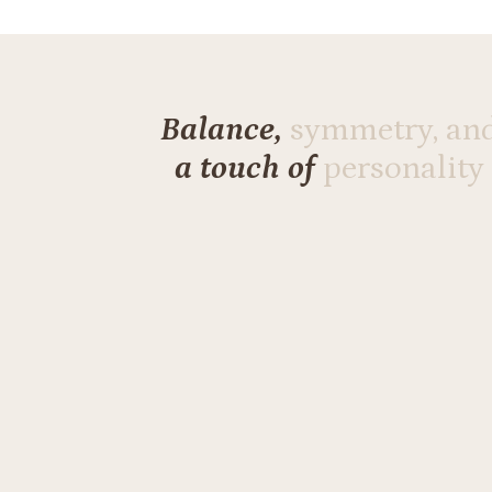
Balance,
symmetry, an
a touch of
personality