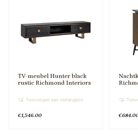
TV-meubel Hunter black
Nachtk
rustic Richmond Interiors
Richmo
Toevoegen aan verlanglijst
Toevo
€
1,546.00
€
684.0