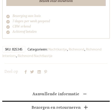
Bezoek onze showroom
Bezorging aan huis
7 dagen per week geopend
CBW erkend
Achteraf betalen
Categorieën:
Nachtkastje
,
Richmond
,
Richmond
SKU:
825345
Interiors
,
Richmond Nachtkastje
Deel op
Aanvullende informatie
Bezorgen en retourneren