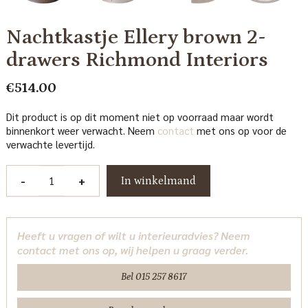
Nachtkastje Ellery brown 2-
drawers Richmond Interiors
€
514.00
Dit product is op dit moment niet op voorraad maar wordt
binnenkort weer verwacht. Neem
contact
met ons op voor de
verwachte levertijd.
Nachtkastje
-
+
In winkelmand
Ellery
brown
2-
Heeft u vragen of wilt u interieuradvies? Neem
drawers
contact met ons op, wij helpen u graag verder.
Richmond
Interiors
Bel 015 257 8617
aantal