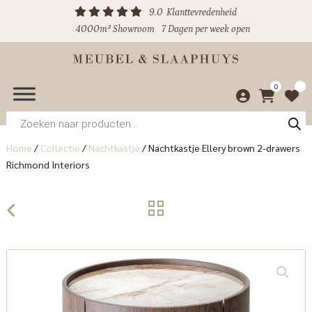
9.0
Klanttevredenheid
4000m² Showroom
7 Dagen per week open
0
Producten
zoeken
Home
/
Collectie
/
Nachtkastje
/
Nachtkastje Ellery brown 2-drawers
Richmond Interiors