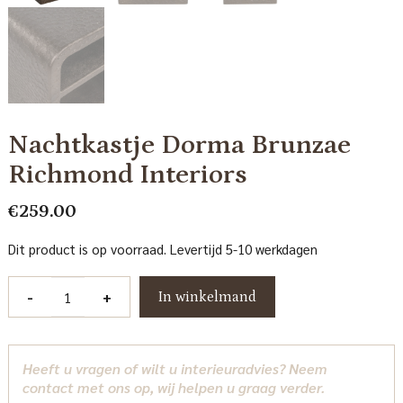
Nachtkastje Dorma Brunzae
Richmond Interiors
€
259.00
Dit product is op voorraad. Levertijd 5-10 werkdagen
Nachtkastje
-
+
In winkelmand
Dorma
Brunzae
Richmond
Heeft u vragen of wilt u interieuradvies? Neem
Interiors
contact met ons op, wij helpen u graag verder.
aantal