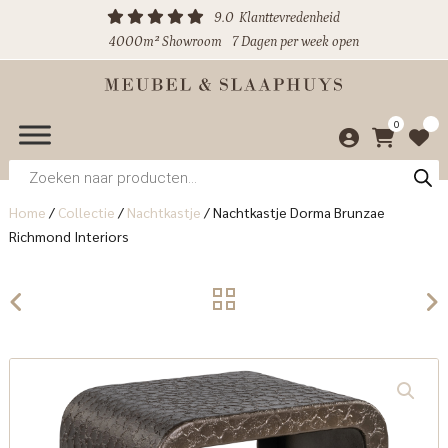
9.0
Klanttevredenheid
4000m² Showroom
7 Dagen per week open
0
Producten
zoeken
Home
/
Collectie
/
Nachtkastje
/
Nachtkastje Dorma Brunzae
Richmond Interiors