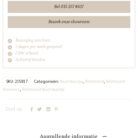
Bel 015 257 8617
Bezoek onze showroom
Bezorging aan huis
7 dagen per week geopend
CBW erkend
Achteraf betalen
Categorieën:
Nachtkastje
,
Richmond
,
Richmond
SKU:
215817
Interiors
,
Richmond Nachtkastje
Deel op
Aanvullende informatie