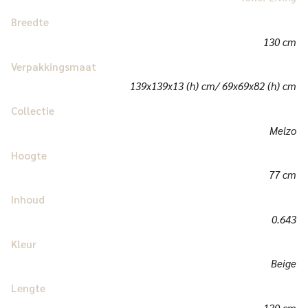
Breedte
130 cm
Verpakkingsmaat
139x139x13 (h) cm/ 69x69x82 (h) cm
Collectie
Melzo
Hoogte
77 cm
Inhoud
0.643
Kleur
Beige
Lengte
130 cm