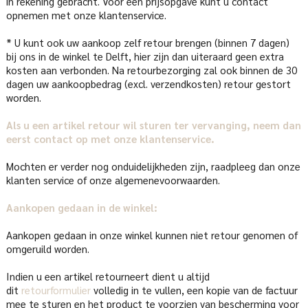
in rekening gebracht. Voor een prijsopgave kunt u contact
opnemen met onze klantenservice.
* U kunt ook uw aankoop zelf retour brengen (binnen 7 dagen)
bij ons in de winkel te Delft, hier zijn dan uiteraard geen extra
kosten aan verbonden. Na retourbezorging zal ook binnen de 30
dagen uw aankoopbedrag (excl. verzendkosten) retour gestort
worden.
Als u een artikel retour wil sturen ter vervanging, neem dan
eerst contact op met onze klantenservice.
Mochten er verder nog onduidelijkheden zijn, raadpleeg dan onze
klanten service of onze algemenevoorwaarden.
Aankopen gedaan in de winkel:
Aankopen gedaan in onze winkel kunnen niet retour genomen of
omgeruild worden.
Indien u een artikel retourneert dient u altijd
dit
retourformulier
volledig in te vullen, een kopie van de factuur
mee te sturen en het product te voorzien van bescherming voor