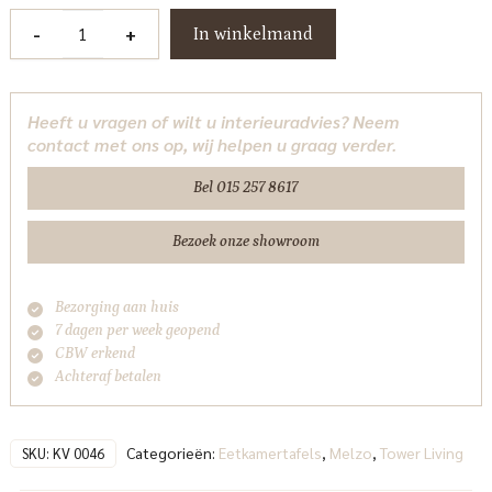
Melzo
-
+
In winkelmand
Eetkamertafel
rond
beige
Heeft u vragen of wilt u interieuradvies? Neem
130
contact met ons op, wij helpen u graag verder.
cm
Tower
Bel 015 257 8617
Living
aantal
Bezoek onze showroom
Bezorging aan huis
7 dagen per week geopend
CBW erkend
Achteraf betalen
Categorieën:
Eetkamertafels
,
Melzo
,
Tower Living
SKU:
KV 0046