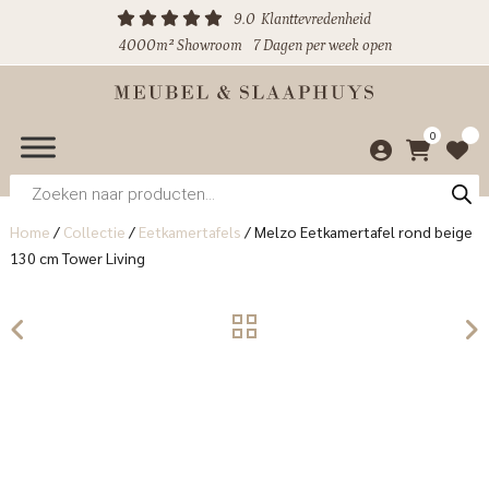
9.0
Klanttevredenheid
4000m² Showroom
7 Dagen per week open
0
Producten
zoeken
Home
/
Collectie
/
Eetkamertafels
/
Melzo Eetkamertafel rond beige
130 cm Tower Living