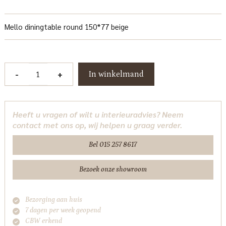
Mello diningtable round 150*77 beige
Mello
-
+
In winkelmand
Eetkamertafel
rond
beige
Heeft u vragen of wilt u interieuradvies? Neem
150
contact met ons op, wij helpen u graag verder.
cm
Tower
Bel 015 257 8617
Living
aantal
Bezoek onze showroom
Bezorging aan huis
7 dagen per week geopend
CBW erkend