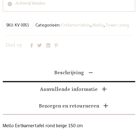
Achteraf betalen
Categorieën:
Eetkamertafels
,
Mello
,
Tower Living
SKU:
KV 0051
Deel op
Beschrijving
Aanvullende informatie
Bezorgen en retourneren
Mello Eetkamertafel rond beige 150 cm