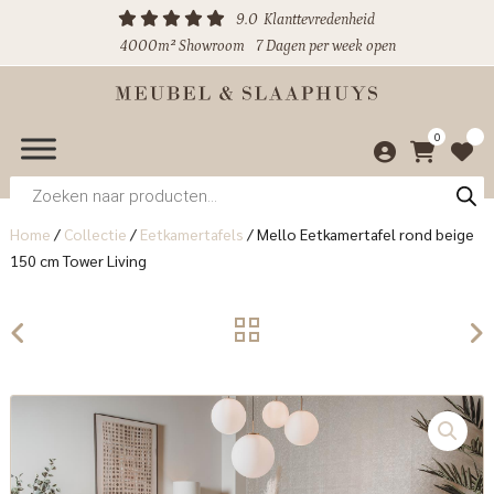
9.0
Klanttevredenheid
4000m² Showroom
7 Dagen per week open
0
Producten
zoeken
Home
/
Collectie
/
Eetkamertafels
/
Mello Eetkamertafel rond beige
150 cm Tower Living