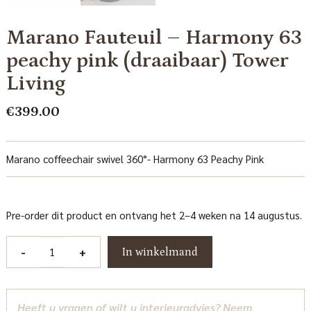
Marano Fauteuil – Harmony 63
peachy pink (draaibaar) Tower
Living
€
399.00
Marano coffeechair swivel 360°- Harmony 63 Peachy Pink
Pre-order dit product en ontvang het 2–4 weken na 14 augustus.
Marano
-
+
In winkelmand
Fauteuil
-
Harmony
Heeft u vragen of wilt u interieuradvies? Neem
63