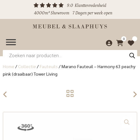
9.0
Klanttevredenheid
4000m² Showroom
7 Dagen per week open
0
Producten
zoeken
Home
/
Collectie
/
Fauteuils
/
Marano Fauteuil – Harmony 63 peachy
pink (draaibaar) Tower Living