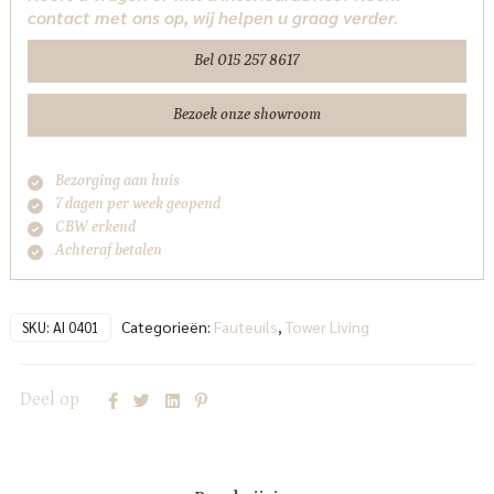
contact met ons op, wij helpen u graag verder.
peachy
pink
Bel 015 257 8617
(draaibaar)
Tower
Bezoek onze showroom
Living
aantal
Bezorging aan huis
7 dagen per week geopend
CBW erkend
Achteraf betalen
Categorieën:
Fauteuils
,
Tower Living
SKU:
AI 0401
Deel op