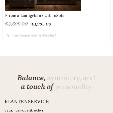
Firenca Loungebank UrbanSofa
Oorspronkelijke
Huidige
€
2,699.00
€
1,995.00
prijs
prijs
was:
is:
Toevoegen aan verlanglijst
€2,699.00.
€1,995.00.
Balance,
symmetry, and
a touch of
personality
KLANTENSERVICE
Betalingsmogelijkheden