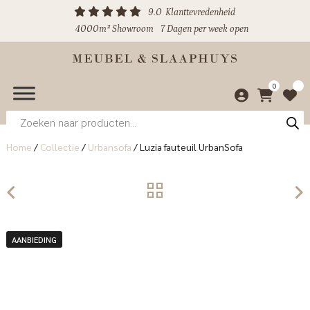
9.0
Klanttevredenheid
4000m² Showroom
7 Dagen per week open
0
Producten
zoeken
Home
/
Collectie
/
Urbansofa
/
Luzia fauteuil UrbanSofa
AANBIEDING