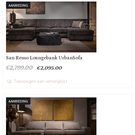
AANBIEDING
San Remo Loungebank UrbanSofa
Oorspronkelijke
Huidige
€
2,799.00
€
2,095.00
prijs
prijs
was:
is:
Toevoegen aan verlanglijst
€2,799.00.
€2,095.00.
AANBIEDING