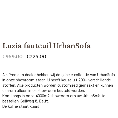
Luzia fauteuil UrbanSofa
Oorspronkelijke
Huidige
€
959.00
€
725.00
prijs
prijs
was:
is:
€959.00.
€725.00.
Als Premium dealer hebben wij de gehele collectie van UrbanSofa
in onze showroom staan. U heeft keuze uit 200+ verschillende
stoffen. Alle producten worden customised gemaakt en kunnen
daarom alleen in de showroom besteld worden.
Kom langs in onze 4000m2 showroom om uw UrbanSofa te
bestellen. Bellweg 8, Delft.
De koffie staat klaar!