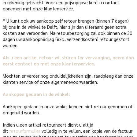
in rekening gebracht. Voor een prijsopgave kunt u contact
opnemen met onze klantenservice.
* U kunt ook uw aankoop zelf retour brengen (binnen 7 dagen)
bij ons in de winkel te Delft, hier zijn dan uiteraard geen extra
kosten aan verbonden. Na retourbezorging zal ook binnen de 30
dagen uw aankoopbedrag (excl. verzendkosten) retour gestort
worden.
Als u een artikel retour wil sturen ter vervanging, neem dan
eerst contact op met onze klantenservice.
Mochten er verder nog onduidelijkheden zijn, raadpleeg dan onze
klanten service of onze algemenevoorwaarden.
Aankopen gedaan in de winkel:
Aankopen gedaan in onze winkel kunnen niet retour genomen of
omgeruild worden.
Indien u een artikel retourneert dient u altijd
dit
retourformulier
volledig in te vullen, een kopie van de factuur
mee te sturen en het product te voorzien van bescherming voor