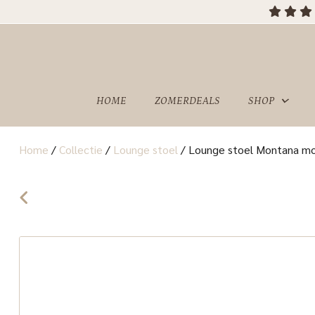
OVER
SHOWROOM
ONS
HOME
ZOMERDEALS
SHOP
Home
/
Collectie
/
Lounge stoel
/
Lounge stoel Montana mos