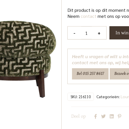
Dit product is op dit moment 
Neem
contact
met ons op voor
Lounge
-
+
In wi
stoel
Montana
moss
Heeft u vragen of wilt u i
labyrinth
contact met ons op, wij hel
Richmond
Bel 015 257 8617
Bezoek 
Interiors
aantal
Categorieën:
Loun
SKU:
216110
Deel op