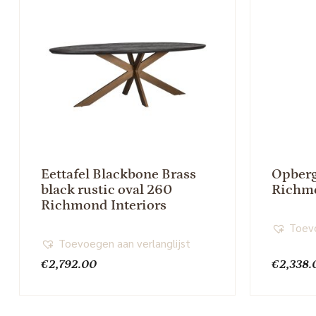
Eettafel Blackbone Brass
Opberg
black rustic oval 260
Richmo
Richmond Interiors
Toevo
Toevoegen aan verlanglijst
€
2,792.00
€
2,338.