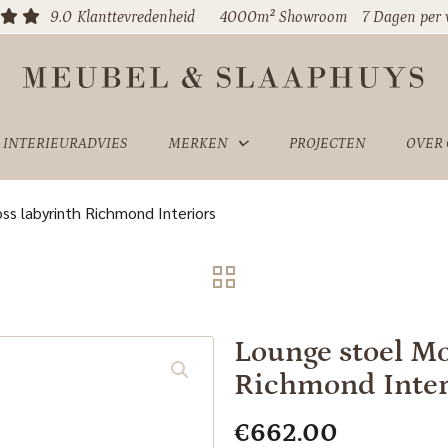
9.0
Klanttevredenheid
4000m² Showroom
7 Dagen per
INTERIEURADVIES
MERKEN
PROJECTEN
OVER
s labyrinth Richmond Interiors
Lounge stoel M
Richmond Inter
€
662.00