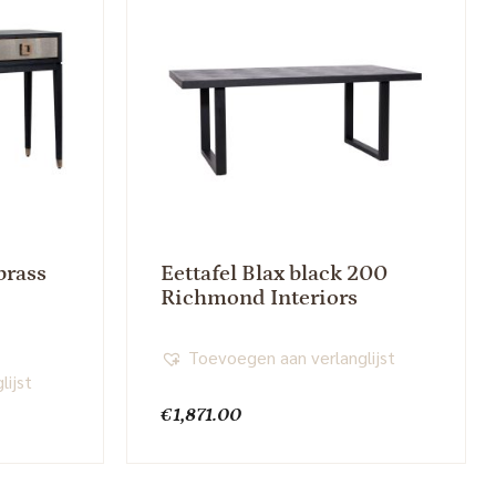
brass
Eettafel Blax black 200
Richmond Interiors
Toevoegen aan verlanglijst
lijst
€
1,871.00