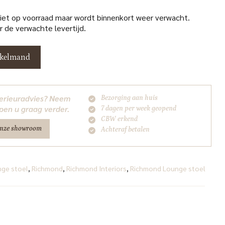
niet op voorraad maar wordt binnenkort weer verwacht.
 de verwachte levertijd.
nkelmand
nterieuradvies? Neem
Bezorging aan huis
pen u graag verder.
7 dagen per week geopend
CBW erkend
onze showroom
Achteraf betalen
ge stoel
,
Richmond
,
Richmond Interiors
,
Richmond Lounge stoel