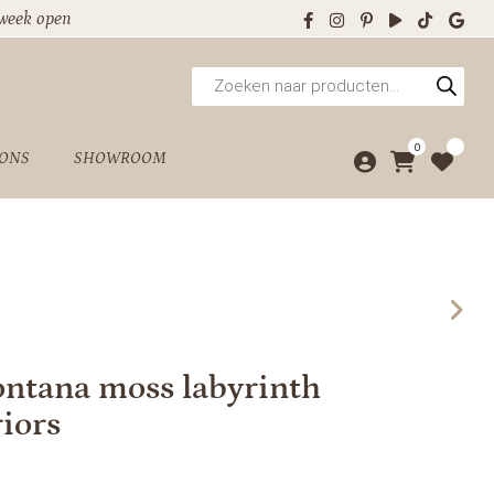
 week open
Producten
zoeken
0
 ONS
SHOWROOM
ontana moss labyrinth
iors