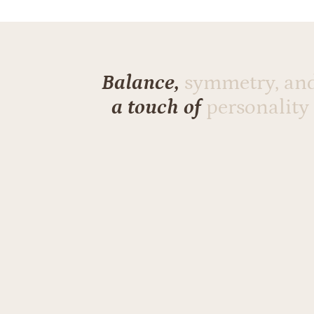
Balance,
symmetry, an
a touch of
personality