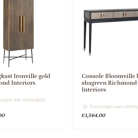
kast Ironville gold
Console Bloomville 
nd Interiors
shagreen Richmond
Interiors
egen aan verlanglijst
Toevoegen aan verlang
00
€
1,564.00