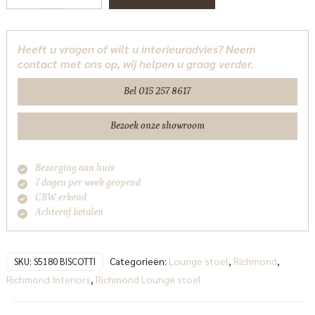
stoel
Godiva
biscotti
Heeft u vragen of wilt u interieuradvies? Neem
Richmond
contact met ons op, wij helpen u graag verder.
Interiors
aantal
Bel 015 257 8617
Bezoek onze showroom
Bezorging aan huis
7 dagen per week geopend
CBW erkend
Achteraf betalen
Categorieën:
Lounge stoel
,
Richmond
,
SKU:
S5180 BISCOTTI
Richmond Interiors
,
Richmond Lounge stoel