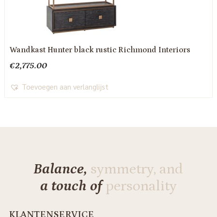
Wandkast Hunter black rustic Richmond Interiors
€
2,775.00
Toevoegen aan verlanglijst
Balance,
symmetry, and
a touch of
personality
KLANTENSERVICE