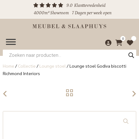
9.0
Klanttevredenheid
4000m² Showroom
7 Dagen per week open
0
Producten
zoeken
Home
/
Collectie
/
Lounge stoel
/
Lounge stoel Godiva biscotti
Richmond Interiors