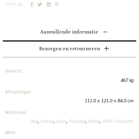
Deel op
Aanvullende informatie
Bezorgen en retourneren
Gewicht
467 kg
Afmetingen
111.0 × 121.0 × 84.0 cm
Materiaal
Ash
,
cotton
,
foam
,
Plywood
,
Wood
,
100% Polyester
Merk