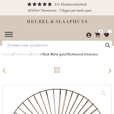
9.0
Klanttevredenheid
4000m² Showroom
7 Dagen per week open
0
Producten
zoeken
Home
/
Collectie
/
Klok
/
Klok Wirle gold Richmond Interiors