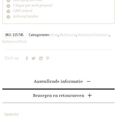
7 dagen per week geopend
CBW erkend
Achteraf betalen
Categorieën:
Klok
,
Richmond
,
Richmond Interiors
,
SKU:
215745
Richmond Klok
Deel op
Aanvullende informatie
Bezorgen en retourneren
Gewicht