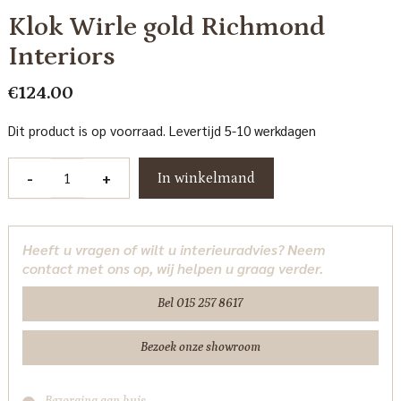
Klok Wirle gold Richmond
Interiors
€
124.00
Dit product is op voorraad. Levertijd 5-10 werkdagen
Klok
-
+
In winkelmand
Wirle
gold
Richmond
Heeft u vragen of wilt u interieuradvies? Neem
Interiors
contact met ons op, wij helpen u graag verder.
aantal
Bel 015 257 8617
Bezoek onze showroom
Bezorging aan huis