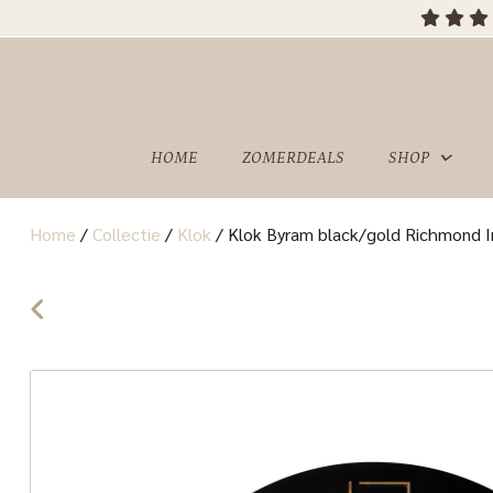
HOME
ZOMERDEALS
SHOP
Home
/
Collectie
/
Klok
/
Klok Byram black/gold Richmond In
OVER
SHOWROOM
ONS