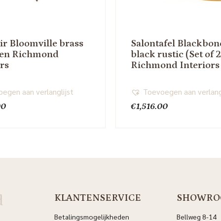
ir Bloomville brass
Salontafel Blackbon
een Richmond
black rustic (Set of 2
ors
Richmond Interiors
egen aan verlanglijst
Toevoegen aan verlang
00
€
1,516.00
d
KLANTENSERVICE
SHOWRO
Betalingsmogelijkheden
Bellweg 8-14