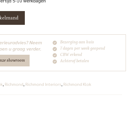
vertijd 5-10 werkdagen
nkelmand
nterieuradvies? Neem
Bezorging aan huis
pen u graag verder.
7 dagen per week geopend
CBW erkend
onze showroom
Achteraf betalen
ok
,
Richmond
,
Richmond Interiors
,
Richmond Klok