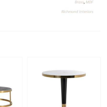
Brass
,
MDF
Richmond Interiors