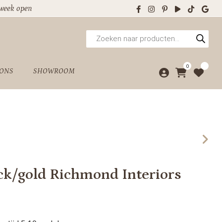
 week open
Producten
zoeken
0
 ONS
SHOWROOM
ck/gold Richmond Interiors