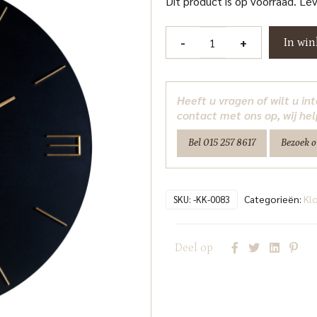
Dit product is op voorraad. Le
Klok
-
+
In wi
Byram
black/gold
Richmond
Heeft u vragen of wilt u i
Interiors
contact met ons op, wij hel
aantal
Bel 015 257 8617
Bezoek 
Categorieën:
Kl
SKU:
-KK-0083
Deel op