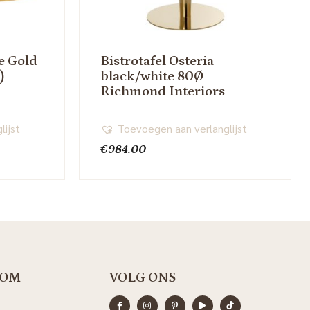
e Gold
Bistrotafel Osteria
)
black/white 80Ø
Richmond Interiors
lijst
Toevoegen aan verlanglijst
€
984.00
OM
VOLG ONS