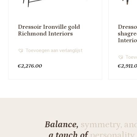
Dressoir Ironville gold
Dresso
Richmond Interiors
shagr
Interi
Toevoegen aan verlanglijst
Toevo
€
2,276.00
€
2,911.
Balance,
symmetry, an
a touch of
personality