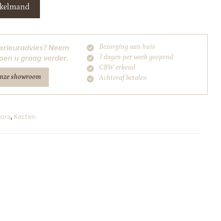
nkelmand
nterieuradvies? Neem
Bezorging aan huis
pen u graag verder.
7 dagen per week geopend
CBW erkend
onze showroom
Achteraf betalen
ora
,
Kasten