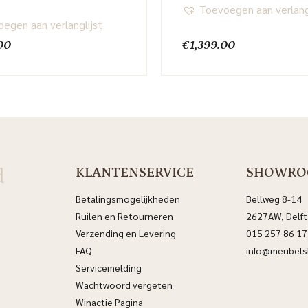
Toevoegen aan verlang
egen aan verlanglijst
00
€
1,399.00
d
KLANTENSERVICE
SHOWR
Betalingsmogelijkheden
Bellweg 8-14
Ruilen en Retourneren
2627AW, Delft
Verzending en Levering
015 257 86 17
FAQ
info@meubelsl
Servicemelding
Wachtwoord vergeten
Winactie Pagina