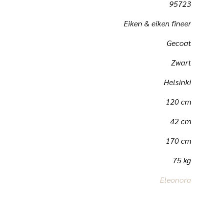
95723
Eiken & eiken fineer
Gecoat
Zwart
Helsinki
120 cm
42 cm
170 cm
75 kg
Eleonora