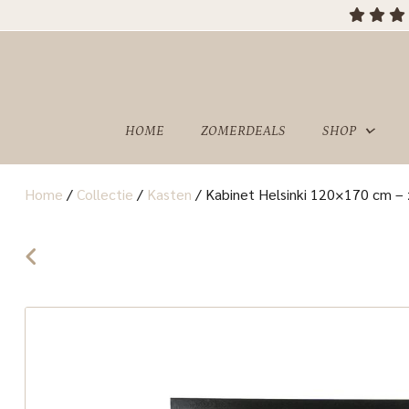
HOME
ZOMERDEALS
SHOP
Home
/
Collectie
/
Kasten
/
Kabinet Helsinki 120×170 cm – 
OVER
SHOWROOM
ONS