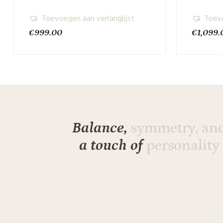
Toevoegen aan verlanglijst
Toevo
€
999.00
€
1,099.
Balance,
symmetry, an
a touch of
personality