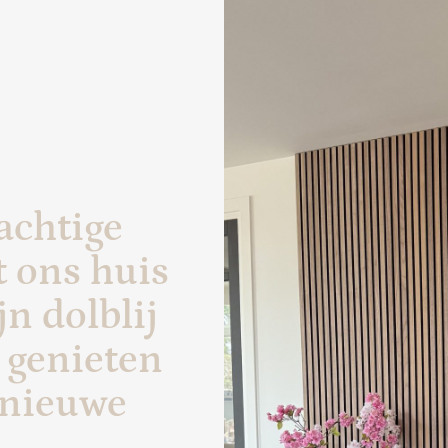
achtige
t ons huis
jn dolblij
n genieten
 nieuwe