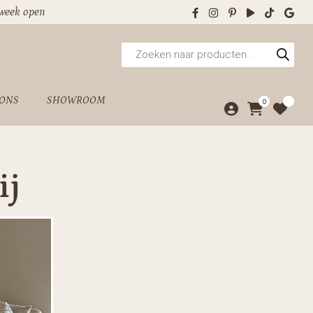
 week open
Producten
zoeken
 ONS
SHOWROOM
0
ij