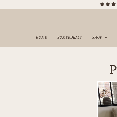
OVER
SHOWROOM
ONS
HOME
ZOMERDEALS
SHOP
P