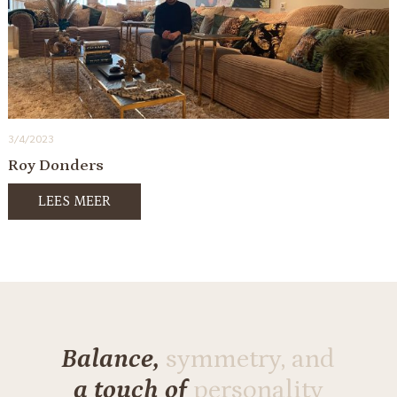
3/4/2023
Roy Donders
LEES MEER
Balance,
symmetry, and
a touch of
personality