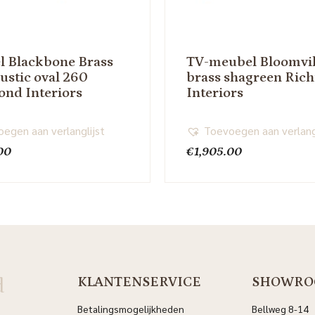
el Blackbone Brass
TV-meubel Bloomvil
rustic oval 260
brass shagreen Ri
nd Interiors
Interiors
egen aan verlanglijst
Toevoegen aan verlang
00
€
1,905.00
d
KLANTENSERVICE
SHOWRO
Betalingsmogelijkheden
Bellweg 8-14