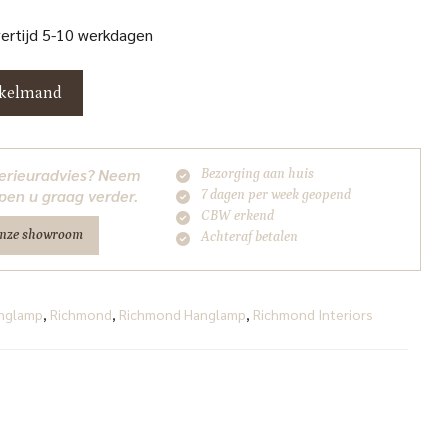
vertijd 5-10 werkdagen
nkelmand
nterieuradvies? Neem
Bezorging aan huis
pen u graag verder.
7 dagen per week geopend
CBW erkend
onze showroom
Achteraf betalen
nglamp
,
Richmond
,
Richmond Hanglamp
,
Richmond Interiors