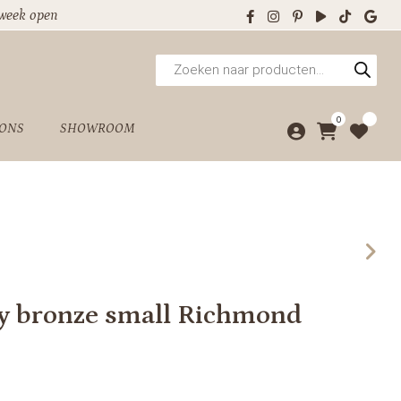
 week open
Producten
zoeken
0
 ONS
SHOWROOM
y bronze small Richmond