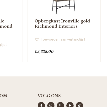
le
Opbergkast Ironville gold
chmond
Richmond Interiors
Toevoegen aan verlanglijst
lijst
€
2,338.00
OM
VOLG ONS