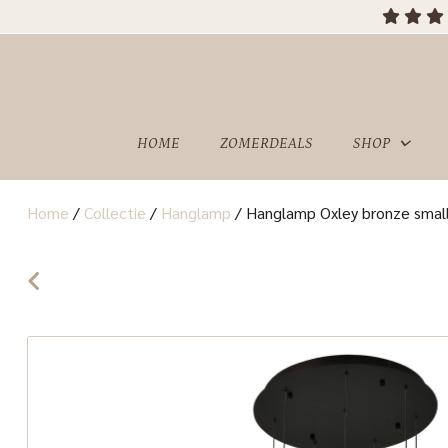
HOME
ZOMERDEALS
SHOP
Home
/
Collectie
/
Hanglamp
/
Hanglamp Oxley bronze small
OVER
SHOWROOM
ONS