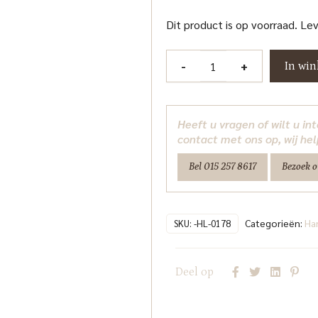
Dit product is op voorraad. Le
Hanglamp
-
+
In wi
Oxley
bronze
small
Heeft u vragen of wilt u i
Richmond
contact met ons op, wij hel
Interiors
Bel 015 257 8617
Bezoek 
aantal
Categorieën:
Ha
SKU:
-HL-0178
Deel op