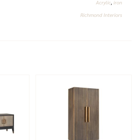
Acrylic
,
iron
Richmond Interiors