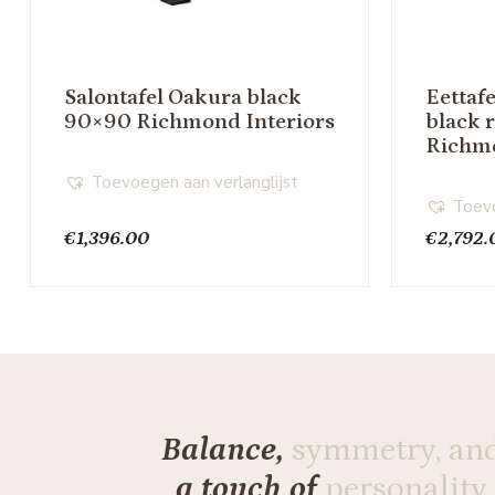
Salontafel Oakura black
Eettaf
90×90 Richmond Interiors
black 
Richmo
Toevoegen aan verlanglijst
Toevo
€
1,396.00
€
2,792.
Balance,
symmetry, an
a touch of
personality