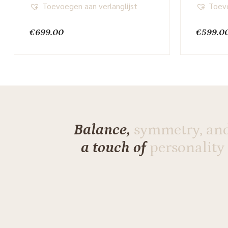
Toevoegen aan verlanglijst
Toevo
€
699.00
€
599.0
Balance,
symmetry, an
a touch of
personality