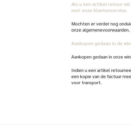
Als u een artikel retour w
met onze klantenservice.
Mochten er verder nog onduid
onze algemenevoorwaarden.
Aankopen gedaan in de win
Aankopen gedaan in onze win
Indien u een artikel retourneer
een kopie van de factuur mee
voor transport.