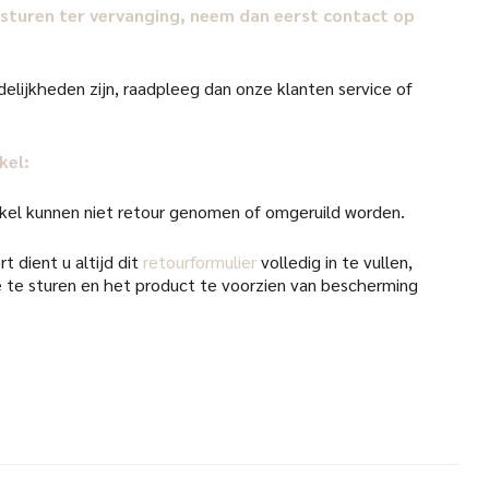
il sturen ter vervanging, neem dan eerst contact op
elijkheden zijn, raadpleeg dan onze klanten service of
kel:
kel kunnen niet retour genomen of omgeruild worden.
t dient u altijd dit
retourformulier
volledig in te vullen,
 te sturen en het product te voorzien van bescherming