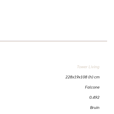
Tower Living
228x19x108 (h) cm
Falcone
0.492
Bruin