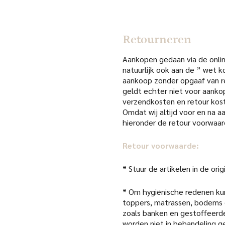
Retourneren
Aankopen gedaan via de online
natuurlijk ook aan de ” wet k
aankoop zonder opgaaf van re
geldt echter niet voor aanko
verzendkosten en retour kost
Omdat wij altijd voor en na 
hieronder de retour voorwaar
Retour voorwaarde:
* Stuur de artikelen in de or
* Om hygiënische redenen kun
toppers, matrassen, bodems 
zoals banken en gestoffeerde
worden niet in behandeling 