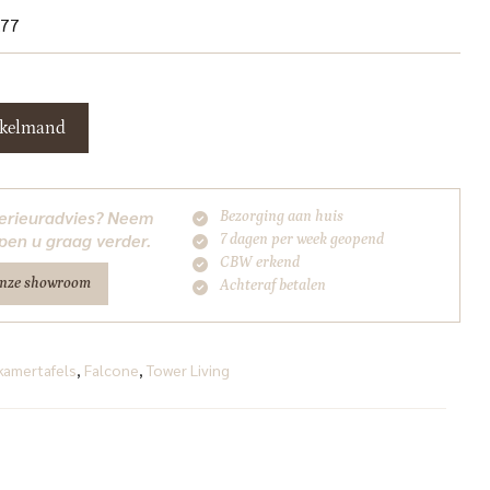
x77
nkelmand
nterieuradvies? Neem
Bezorging aan huis
pen u graag verder.
7 dagen per week geopend
CBW erkend
onze showroom
Achteraf betalen
kamertafels
,
Falcone
,
Tower Living