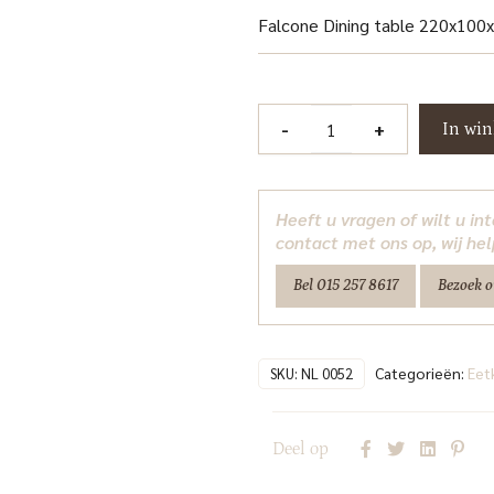
Falcone Dining table 220x100
Falcone
-
+
In wi
Eetkamertafel
220
cm
Heeft u vragen of wilt u i
Tower
contact met ons op, wij hel
Living
Bel 015 257 8617
Bezoek 
aantal
Categorieën:
Eet
SKU:
NL 0052
Deel op