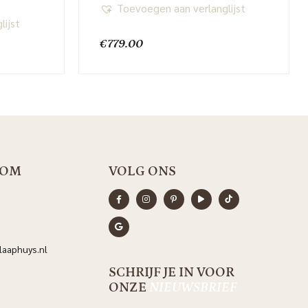
Toevoegen aan verlanglijst
lijst
€
779.00
OOM
VOLG ONS
aaphuys.nl
SCHRIJF JE IN VOOR
ONZE
NIEUWSBRIEF