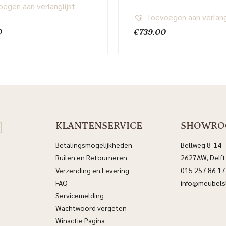
egen aan verlanglijst
Toevoegen aan verlang
0
€
739.00
d
KLANTENSERVICE
SHOWR
Betalingsmogelijkheden
Bellweg 8-14
Ruilen en Retourneren
2627AW, Delft
Verzending en Levering
015 257 86 17
FAQ
info@meubelsl
Servicemelding
Wachtwoord vergeten
Winactie Pagina