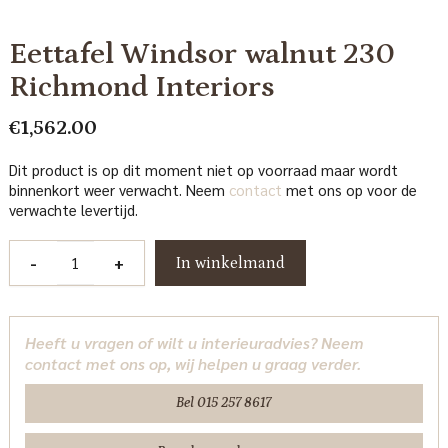
Eettafel Windsor walnut 230
Richmond Interiors
€
1,562.00
Dit product is op dit moment niet op voorraad maar wordt
binnenkort weer verwacht. Neem
contact
met ons op voor de
verwachte levertijd.
Eettafel
-
+
In winkelmand
Windsor
walnut
230
Heeft u vragen of wilt u interieuradvies? Neem
Richmond
contact met ons op, wij helpen u graag verder.
Interiors
aantal
Bel 015 257 8617