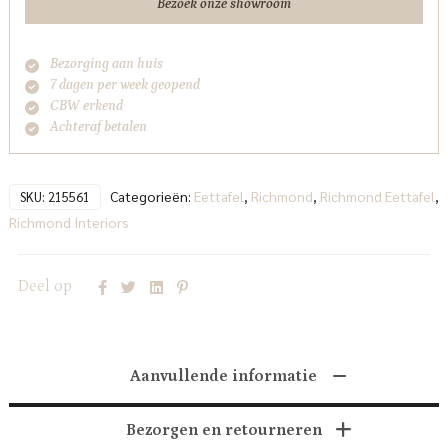
Bezoek onze showroom
Bezorging aan huis
7 dagen per week geopend
CBW erkend
Achteraf betalen
Categorieën:
Eettafel
,
Richmond
,
Richmond Eettafel
,
SKU:
215561
Richmond Interiors
Deel op
Aanvullende informatie
Bezorgen en retourneren