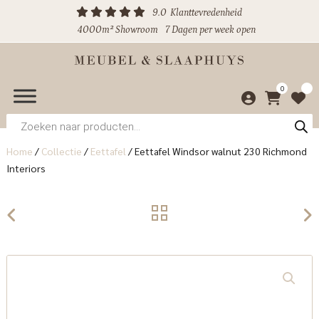
9.0
Klanttevredenheid
4000m² Showroom
7 Dagen per week open
0
Producten
zoeken
Home
/
Collectie
/
Eettafel
/
Eettafel Windsor walnut 230 Richmond
Interiors