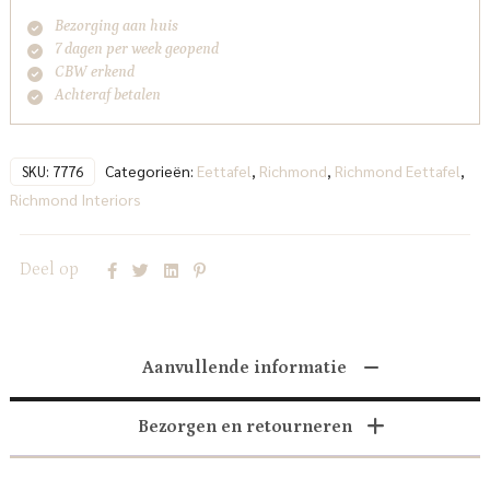
Bezorging aan huis
7 dagen per week geopend
CBW erkend
Achteraf betalen
Categorieën:
Eettafel
,
Richmond
,
Richmond Eettafel
,
SKU:
7776
Richmond Interiors
Deel op
Aanvullende informatie
Bezorgen en retourneren