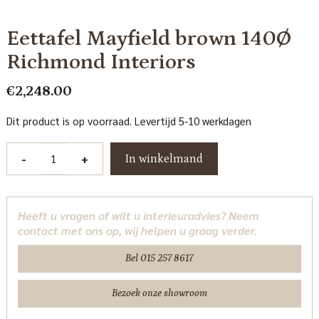
Eettafel Mayfield brown 140Ø
Richmond Interiors
€
2,248.00
Dit product is op voorraad. Levertijd 5-10 werkdagen
Eettafel
-
+
In winkelmand
Mayfield
brown
140Ø
Heeft u vragen of wilt u interieuradvies? Neem
Richmond
contact met ons op, wij helpen u graag verder.
Interiors
aantal
Bel 015 257 8617
Bezoek onze showroom