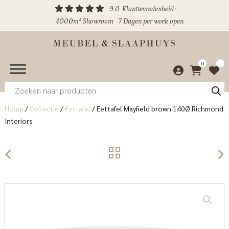
9.0
Klanttevredenheid
4000m² Showroom
7 Dagen per week open
0
Producten
zoeken
Home
/
Collectie
/
Eettafel
/
Eettafel Mayfield brown 140Ø Richmond
Interiors