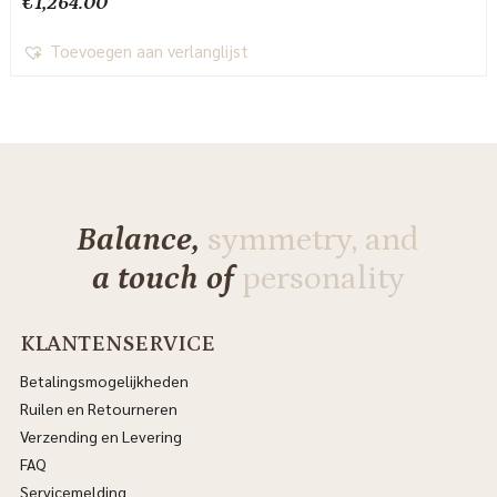
€
1,264.00
Toevoegen aan verlanglijst
Balance,
symmetry, and
a touch of
personality
KLANTENSERVICE
Betalingsmogelijkheden
Ruilen en Retourneren
Verzending en Levering
FAQ
Servicemelding