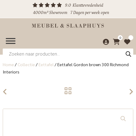
9.0
Klanttevredenheid
4000m² Showroom
7 Dagen per week open
0
Producten
zoeken
Home
/
Collectie
/
Eettafel
/
Eettafel Gordon brown 300 Richmond
Interiors