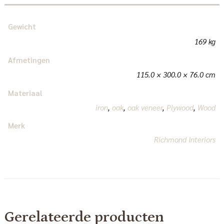
Gewicht
169 kg
Afmetingen
115.0 × 300.0 × 76.0 cm
Materiaal
iron
,
oak
,
oak veneer
,
Plywood
,
Wood
Merk
Richmond Interiors
Gerelateerde producten