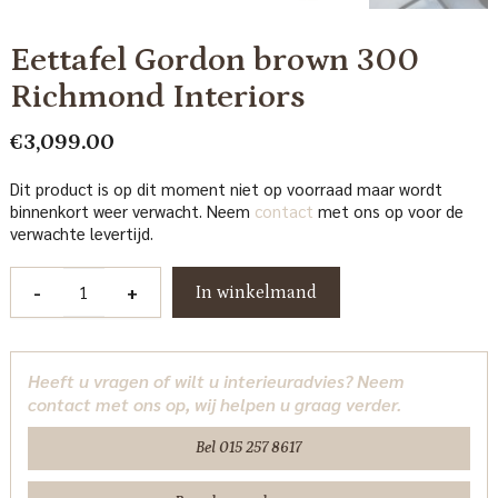
Eettafel Gordon brown 300
Richmond Interiors
€
3,099.00
Dit product is op dit moment niet op voorraad maar wordt
binnenkort weer verwacht. Neem
contact
met ons op voor de
verwachte levertijd.
Eettafel
-
+
In winkelmand
Gordon
brown
300
Heeft u vragen of wilt u interieuradvies? Neem
Richmond
contact met ons op, wij helpen u graag verder.
Interiors
aantal
Bel 015 257 8617