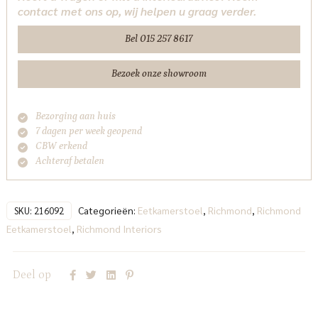
contact met ons op, wij helpen u graag verder.
Richmond
Interiors
Bel 015 257 8617
aantal
Bezoek onze showroom
Bezorging aan huis
7 dagen per week geopend
CBW erkend
Achteraf betalen
Categorieën:
Eetkamerstoel
,
Richmond
,
Richmond
SKU:
216092
Eetkamerstoel
,
Richmond Interiors
Deel op