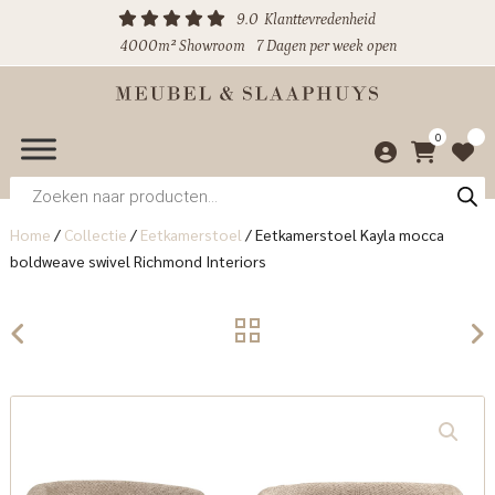
9.0
Klanttevredenheid
4000m² Showroom
7 Dagen per week open
0
Producten
zoeken
Home
/
Collectie
/
Eetkamerstoel
/
Eetkamerstoel Kayla mocca
boldweave swivel Richmond Interiors