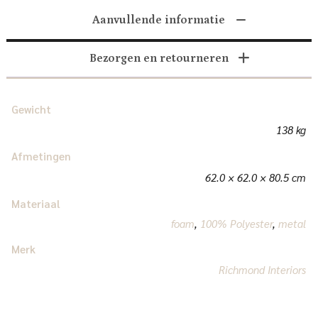
Aanvullende informatie
Bezorgen en retourneren
Gewicht
138 kg
Afmetingen
62.0 × 62.0 × 80.5 cm
Materiaal
foam
,
100% Polyester
,
metal
Merk
Richmond Interiors