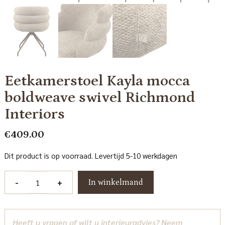
Eetkamerstoel Kayla mocca
boldweave swivel Richmond
Interiors
€
409.00
Dit product is op voorraad. Levertijd 5-10 werkdagen
Eetkamerstoel
-
+
In winkelmand
Kayla
mocca
boldweave
Heeft u vragen of wilt u interieuradvies? Neem
swivel