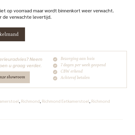
niet op voorraad maar wordt binnenkort weer verwacht.
 de verwachte levertijd.
nkelmand
nterieuradvies? Neem
Bezorging aan huis
pen u graag verder.
7 dagen per week geopend
CBW erkend
onze showroom
Achteraf betalen
amerstoel
,
Richmond
,
Richmond Eetkamerstoel
,
Richmond