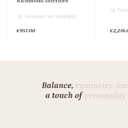
Richmond Interiors
Toevo
Toevoegen aan verlanglijst
€
957.00
€
2,276.
Balance,
symmetry, an
a touch of
personality