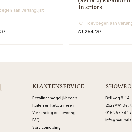
(Set of 2) Richmond
Interiors
egen aan verlanglijst
Toevoegen aan verlang
00
€
1,264.00
d
KLANTENSERVICE
SHOWRO
Betalingsmogelijkheden
Bellweg 8-14
Ruilen en Retourneren
2627AW, Delft
Verzending en Levering
015 257 86 17
FAQ
info@meubelsl
Servicemelding