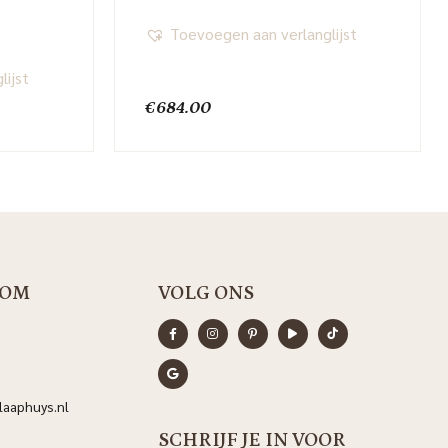
Toevoegen aan verlanglijst
lijst
€
684.00
OM
VOLG ONS
aaphuys.nl
SCHRIJF JE IN VOOR