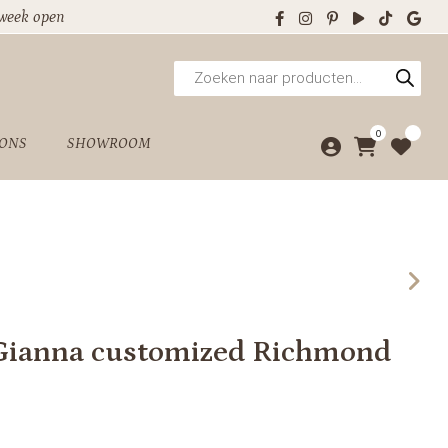
 week open
Producten
zoeken
0
 ONS
SHOWROOM
Gianna customized Richmond