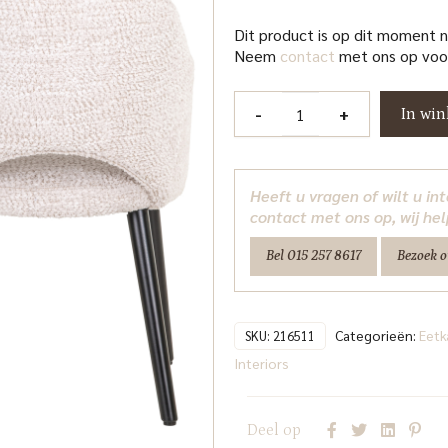
Dit product is op dit moment 
Neem
contact
met ons op voor
Eetkamerstoel
-
+
In wi
Gianna
customized
Richmond
Heeft u vragen of wilt u i
Interiors
contact met ons op, wij hel
aantal
Bel 015 257 8617
Bezoek 
Categorieën:
Eetk
SKU:
216511
Interiors
Deel op