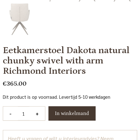
Eetkamerstoel Dakota natural
chunky swivel with arm
Richmond Interiors
€
365.00
Dit product is op voorraad. Levertijd 5-10 werkdagen
Eetkamerstoel
-
+
In winkelmand
Dakota
natural
chunky
Heeft u vragen of wilt u interieuradvies? Neem
swivel