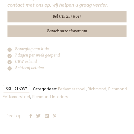
contact met ons op, wij helpen u graag verder.
with
arm
Bel 015 257 8617
Richmond
Interiors
Bezoek onze showroom
aantal
Bezorging aan huis
7 dagen per week geopend
CBW erkend
Achteraf betalen
Categorieën:
Eetkamerstoel
,
Richmond
,
Richmond
SKU:
216037
Eetkamerstoel
,
Richmond Interiors
Deel op