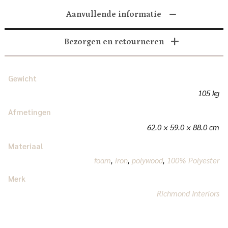
Aanvullende informatie
Bezorgen en retourneren
Gewicht
105 kg
Afmetingen
62.0 × 59.0 × 88.0 cm
Materiaal
foam
,
iron
,
polywood
,
100% Polyester
Merk
Richmond Interiors