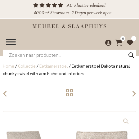
9.0
Klanttevredenheid
4000m² Showroom
7 Dagen per week open
0
Producten
zoeken
Home
/
Collectie
/
Eetkamerstoel
/
Eetkamerstoel Dakota natural
chunky swivel with arm Richmond Interiors