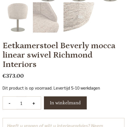
Eetkamerstoel Beverly mocca
linear swivel Richmond
Interiors
€
373.00
Dit product is op voorraad. Levertijd 5-10 werkdagen
Eetkamerstoel
-
+
In winkelmand
Beverly
mocca
linear
Heeft u vragen of wilt u interieuradvies? Neem
swivel