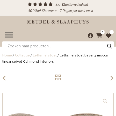
9.0
Klanttevredenheid
4000m² Showroom
7 Dagen per week open
0
Producten
zoeken
Home
/
Collectie
/
Eetkamerstoel
/
Eetkamerstoel Beverly mocca
linear swivel Richmond Interiors