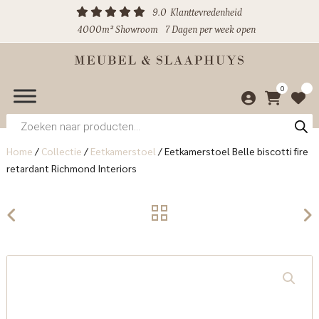
9.0
Klanttevredenheid
4000m² Showroom
7 Dagen per week open
0
Producten
zoeken
Home
/
Collectie
/
Eetkamerstoel
/
Eetkamerstoel Belle biscotti fire
retardant Richmond Interiors