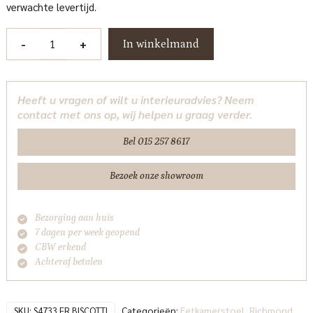
verwachte levertijd.
Eetkamerstoel
-
+
In winkelmand
Belle
biscotti
fire
Heeft u vragen of wilt u interieuradvies? Neem
retardant
contact met ons op, wij helpen u graag verder.
Richmond
Interiors
Bel 015 257 8617
aantal
Bezoek onze showroom
Bezorging aan huis
7 dagen per week geopend
CBW erkend
Achteraf betalen
Categorieën:
Eetkamerstoel
,
Richmond
,
SKU:
S4733 FR BISCOTTI