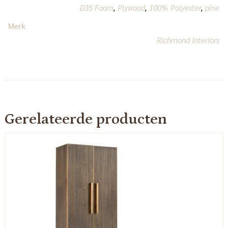
D35 Foam
,
Plywood
,
100% Polyester
,
pine
Merk
Richmond Interiors
Gerelateerde producten