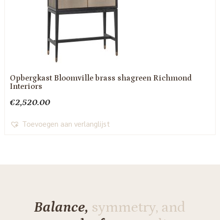
Opbergkast Bloomville brass shagreen Richmond
Interiors
€
2,520.00
Toevoegen aan verlanglijst
Balance,
symmetry, and