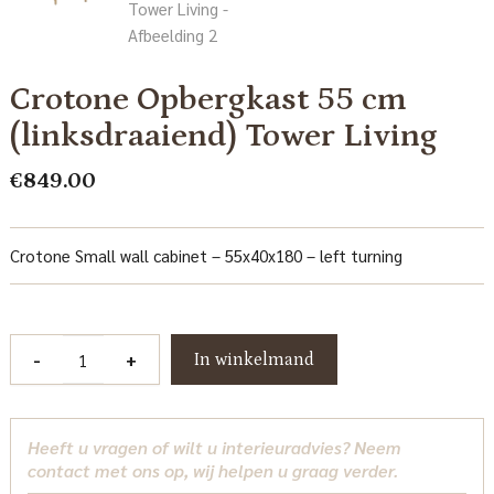
Crotone Opbergkast 55 cm
(linksdraaiend) Tower Living
€
849.00
Crotone Small wall cabinet – 55x40x180 – left turning
Crotone
-
+
In winkelmand
Opbergkast
55
cm
Heeft u vragen of wilt u interieuradvies? Neem
(linksdraaiend)
contact met ons op, wij helpen u graag verder.
Tower