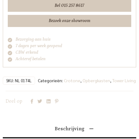
Living
Bel 015 257 8617
aantal
Bezoek onze showroom
Bezorging aan huis
7 dagen per week geopend
CBW erkend
Achteraf betalen
Categorieën:
Crotone
,
Opbergkasten
,
Tower Living
SKU:
NL 0174L
Deel op
Beschrijving