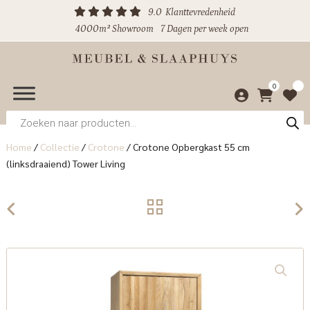
9.0
Klanttevredenheid
4000m² Showroom
7 Dagen per week open
0
Producten
zoeken
Home
/
Collectie
/
Crotone
/
Crotone Opbergkast 55 cm
(linksdraaiend) Tower Living