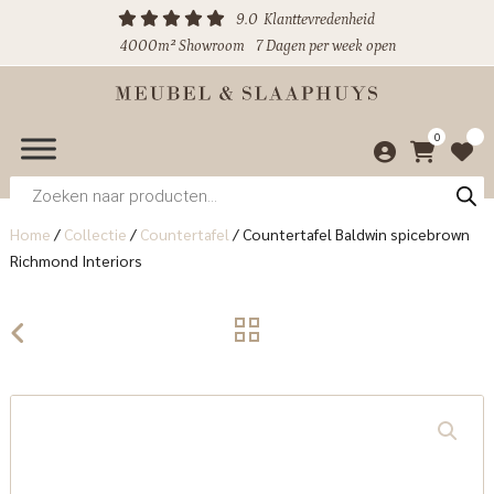
9.0
Klanttevredenheid
4000m² Showroom
7 Dagen per week open
0
Producten
zoeken
Home
/
Collectie
/
Countertafel
/
Countertafel Baldwin spicebrown
Richmond Interiors