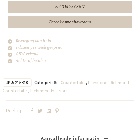
Bel 015 257 8617
Bezoek onze showroom
Bezorging aan huis
7 dagen per week geopend
CBW erkend
Achteraf betalen
Categorieën:
Countertafel
,
Richmond
,
Richmond
SKU:
215810
Countertafel
,
Richmond Interiors
Deel op
Aanvullende informatie