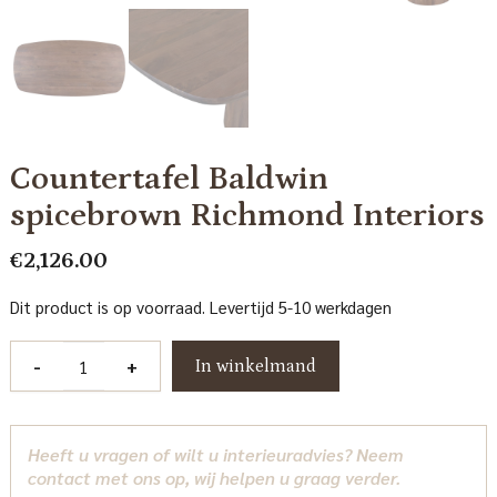
Countertafel Baldwin
spicebrown Richmond Interiors
€
2,126.00
Dit product is op voorraad. Levertijd 5-10 werkdagen
Countertafel
-
+
In winkelmand
Baldwin
spicebrown
Richmond
Heeft u vragen of wilt u interieuradvies? Neem
Interiors
contact met ons op, wij helpen u graag verder.
aantal