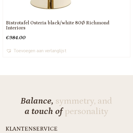
Bistrotafel Osteria black/white 80Ø Richmond
Interiors
€
984.00
Toevoegen aan verlanglijst
Balance,
symmetry, and
a touch of
personality
KLANTENSERVICE