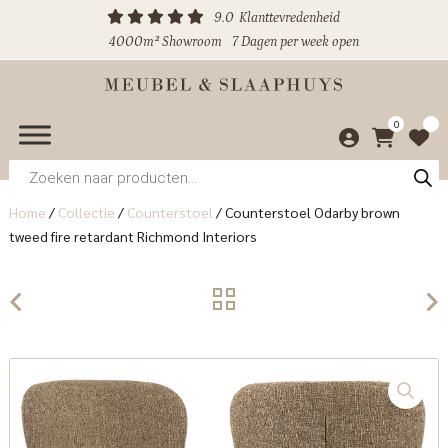
9.0
Klanttevredenheid
4000m² Showroom
7 Dagen per week open
0
Producten
zoeken
Home
/
Collectie
/
Counterstoel
/
Counterstoel Odarby brown
tweed fire retardant Richmond Interiors