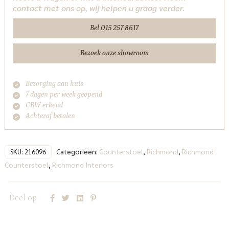
contact met ons op, wij helpen u graag verder.
retardant
Richmond
Bel 015 257 8617
Interiors
aantal
Bezoek onze showroom
Bezorging aan huis
7 dagen per week geopend
CBW erkend
Achteraf betalen
Categorieën:
Counterstoel
,
Richmond
,
Richmond
SKU:
216096
Counterstoel
,
Richmond Interiors
Deel op