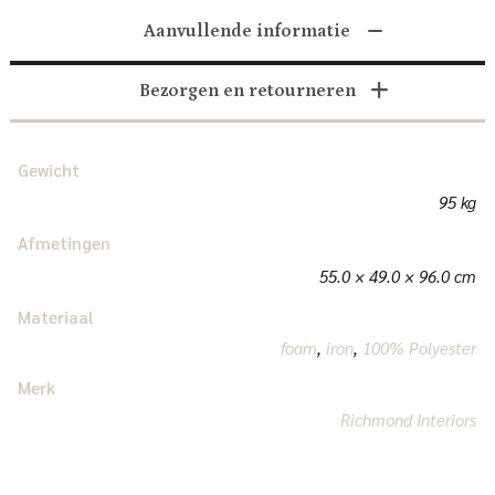
Aanvullende informatie
Bezorgen en retourneren
Gewicht
95 kg
Afmetingen
55.0 × 49.0 × 96.0 cm
Materiaal
foam
,
iron
,
100% Polyester
Merk
Richmond Interiors