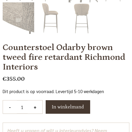
Counterstoel Odarby brown
tweed fire retardant Richmond
Interiors
€
355.00
Dit product is op voorraad. Levertijd 5-10 werkdagen
Counterstoel
-
+
In winkelmand
Odarby
brown
tweed
Heeft u vragen of wilt u interieuradvies? Neem
fire