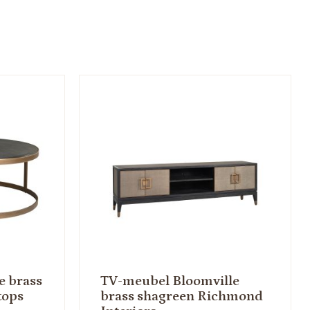
e brass
TV-meubel Bloomville
tops
brass shagreen Richmond