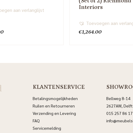
(Set of 2) Richmond
Interiors
egen aan verlanglijst
Toevoegen aan verlang
00
€
1,264.00
d
KLANTENSERVICE
SHOWRO
Betalingsmogelijkheden
Bellweg 8-14
Ruilen en Retourneren
2627AW, Delft
Verzending en Levering
015 257 86 17
FAQ
info@meubelsl
Servicemelding