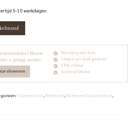
vertijd 5-10 werkdagen
nkelmand
nterieuradvies? Neem
Bezorging aan huis
pen u graag verder.
7 dagen per week geopend
CBW erkend
onze showroom
Achteraf betalen
egorieën:
Counterstoel
,
Richmond
,
Richmond Counterstoel
,