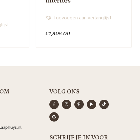
Interiors
Toevoegen aan verlanglijst
lijst
€
1,905.00
OM
VOLG ONS
aaphuys.nl
SCHRIJF JE IN VOOR