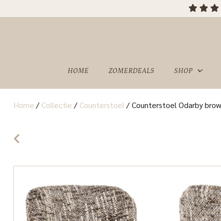
HOME
ZOMERDEALS
SHOP
Home
/
Collectie
/
Counterstoel
/
Counterstoel Odarby brow
OVER
SHOWROOM
ONS