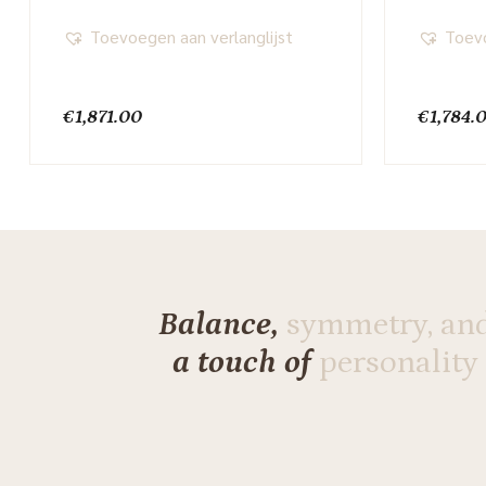
Toevoegen aan verlanglijst
Toevo
€
1,871.00
€
1,784.
Balance,
symmetry, an
a touch of
personality