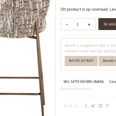
Dit product is op voorraad. Le
Counterstoel
-
+
In wi
Odarby
brown
omara
Heeft u vragen of wilt u i
Richmond
contact met ons op, wij hel
Interiors
Bel 015 257 8617
Bezoek 
aantal
Cat
SKU:
S4793 BROWN OMARA
Richmond Interiors
Deel op