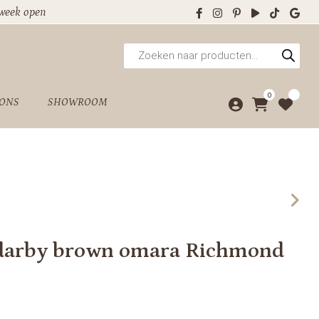
 week open
Producten
zoeken
0
 ONS
SHOWROOM
Odarby brown omara Richmond