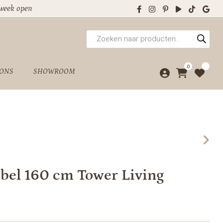
 week open
Producten
zoeken
0
 ONS
SHOWROOM
el 160 cm Tower Living