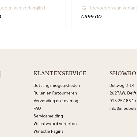
egen aan verlanglijst
Toevoegen aan verlang
0
€
599.00
d
KLANTENSERVICE
SHOWR
Betalingsmogelijkheden
Bellweg 8-14
Ruilen en Retourneren
2627AW, Delft
Verzending en Levering
015 257 86 17
FAQ
info@meubelsl
Servicemelding
Wachtwoord vergeten
Winactie Pagina