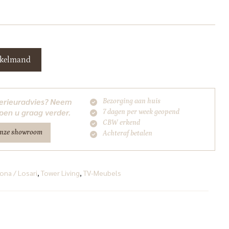
nkelmand
nterieuradvies? Neem
Bezorging aan huis
pen u graag verder.
7 dagen per week geopend
CBW erkend
onze showroom
Achteraf betalen
ona / Losari
,
Tower Living
,
TV-Meubels