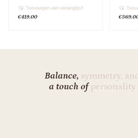
Toevoegen aan verlanglijst
Toevo
€
419.00
€
569.0
Balance,
symmetry, an
a touch of
personality