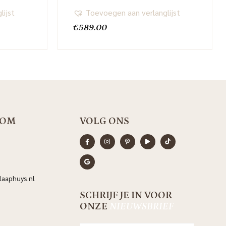
lijst
Toevoegen aan verlanglijst
€
589.00
OOM
VOLG ONS
aaphuys.nl
SCHRIJF JE IN VOOR
ONZE
NIEUWSBRIEF