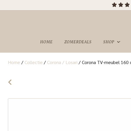
HOME
ZOMERDEALS
SHOP
Home
/
Collectie
/
Corona / Losari
/
Corona TV-meubel 160 
OVER
SHOWROOM
ONS