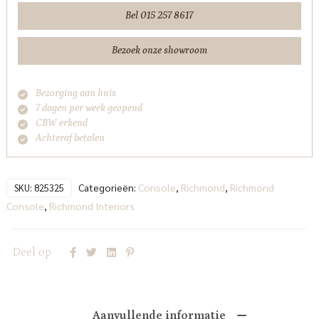
Bel 015 257 8617
Bezoek onze showroom
Bezorging aan huis
7 dagen per week geopend
CBW erkend
Achteraf betalen
Categorieën:
Console
,
Richmond
,
Richmond
SKU:
825325
Console
,
Richmond Interiors
Deel op
Aanvullende informatie