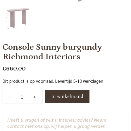
Console Sunny burgundy
Richmond Interiors
€
660.00
Dit product is op voorraad. Levertijd 5-10 werkdagen
Console
-
+
In winkelmand
Sunny
burgundy
Richmond
Heeft u vragen of wilt u interieuradvies? Neem
Interiors
contact met ons op, wij helpen u graag verder.
aantal