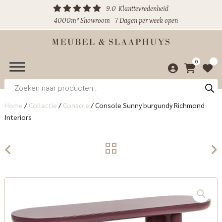
9.0
Klanttevredenheid
4000m² Showroom
7 Dagen per week open
0
Producten
zoeken
Home
/
Collectie
/
Console
/
Console Sunny burgundy Richmond
Interiors